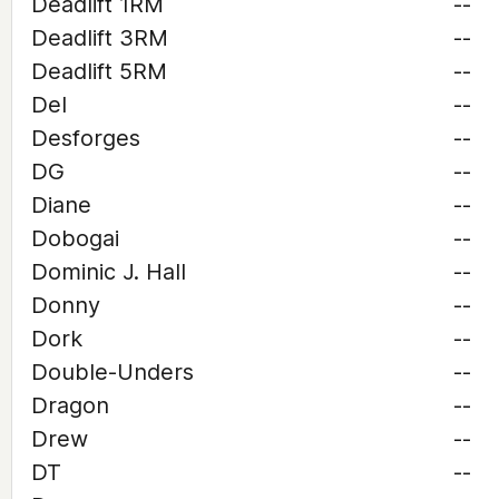
Deadlift 1RM
--
Deadlift 3RM
--
Deadlift 5RM
--
Del
--
Desforges
--
DG
--
Diane
--
Dobogai
--
Dominic J. Hall
--
Donny
--
Dork
--
Double-Unders
--
Dragon
--
Drew
--
DT
--