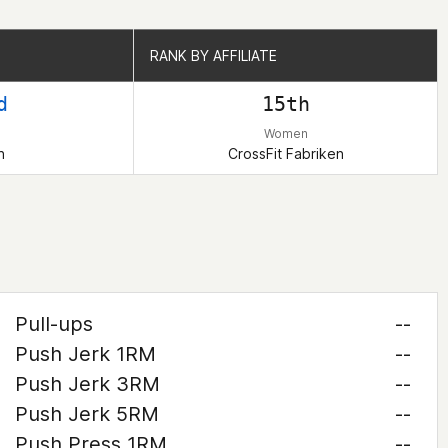
RANK BY AFFILIATE
RANK BY AFFILIATE
d
15th
Women
n
CrossFit Fabriken
Pull-ups
--
Push Jerk 1RM
--
Push Jerk 3RM
--
Push Jerk 5RM
--
Push Press 1RM
--