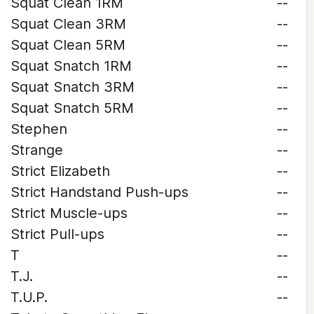
Squat Clean 1RM
--
Squat Clean 3RM
--
Squat Clean 5RM
--
Squat Snatch 1RM
--
Squat Snatch 3RM
--
Squat Snatch 5RM
--
Stephen
--
Strange
--
Strict Elizabeth
--
Strict Handstand Push-ups
--
Strict Muscle-ups
--
Strict Pull-ups
--
T
--
T.J.
--
T.U.P.
--