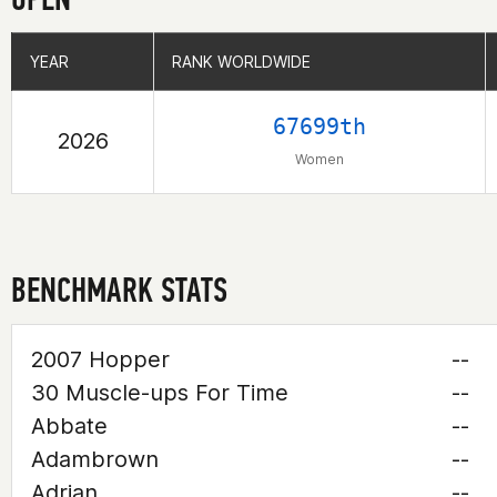
YEAR
YEAR
RANK WORLDWIDE
RANK WORLDWIDE
67699th
2026
Women
BENCHMARK STATS
2007 Hopper
--
30 Muscle-ups For Time
--
Abbate
--
Adambrown
--
Adrian
--