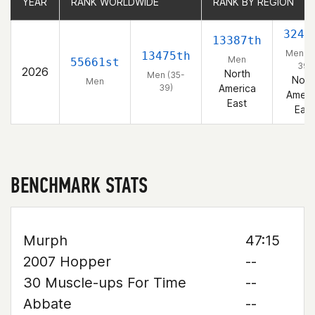
YEAR
YEAR
RANK WORLDWIDE
RANK WORLDWIDE
RANK BY REGION
RANK BY REGION
3241
13387th
Men (3
13475th
Men
55661st
39)
2026
North
Men (35-
Nort
Men
39)
America
Ameri
East
East
BENCHMARK STATS
Murph
47:15
2007 Hopper
--
30 Muscle-ups For Time
--
Abbate
--