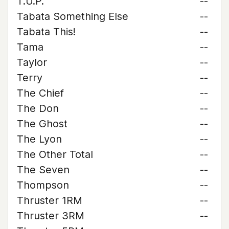
T.U.P.
--
Tabata Something Else
--
Tabata This!
--
Tama
--
Taylor
--
Terry
--
The Chief
--
The Don
--
The Ghost
--
The Lyon
--
The Other Total
--
The Seven
--
Thompson
--
Thruster 1RM
--
Thruster 3RM
--