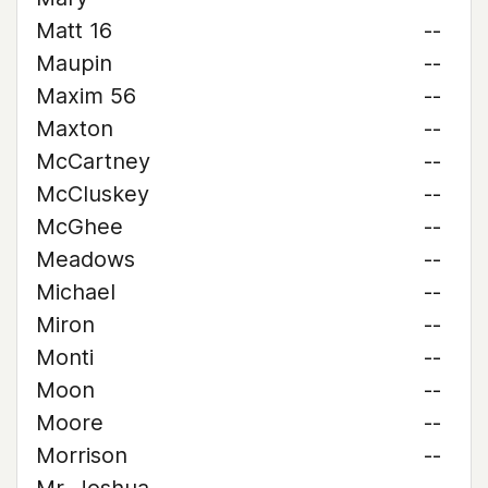
Matt 16
--
Maupin
--
Maxim 56
--
Maxton
--
McCartney
--
McCluskey
--
McGhee
--
Meadows
--
Michael
--
Miron
--
Monti
--
Moon
--
Moore
--
Morrison
--