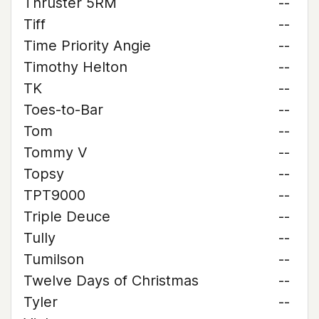
Thruster 5RM
--
Tiff
--
Time Priority Angie
--
Timothy Helton
--
TK
--
Toes-to-Bar
--
Tom
--
Tommy V
--
Topsy
--
TPT9000
--
Triple Deuce
--
Tully
--
Tumilson
--
Twelve Days of Christmas
--
Tyler
--