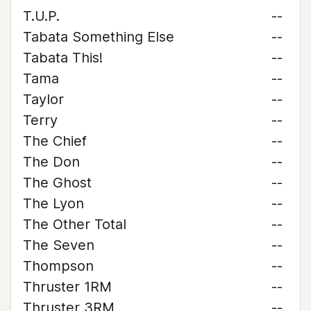
T.U.P.
--
Tabata Something Else
--
Tabata This!
--
Tama
--
Taylor
--
Terry
--
The Chief
--
The Don
--
The Ghost
--
The Lyon
--
The Other Total
--
The Seven
--
Thompson
--
Thruster 1RM
--
Thruster 3RM
--