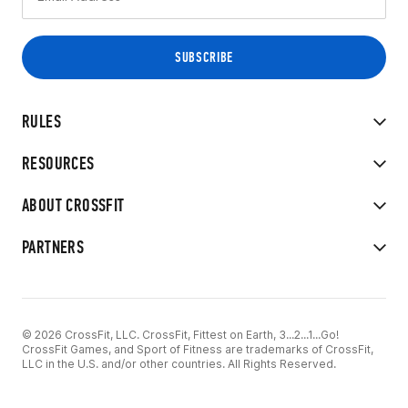
RULES
RESOURCES
ABOUT CROSSFIT
PARTNERS
© 2026 CrossFit, LLC. CrossFit, Fittest on Earth, 3...2...1...Go!
CrossFit Games, and Sport of Fitness are trademarks of CrossFit,
LLC in the U.S. and/or other countries. All Rights Reserved.