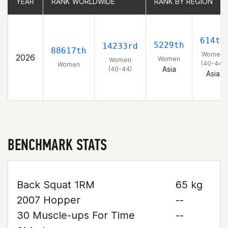
YEAR
YEAR
RANK WORLDWIDE
RANK WORLDWIDE
RANK BY REGION
RANK BY REGION
614th
5229th
14233rd
88617th
Women
2026
Women
Women
(40-44)
Women
Asia
(40-44)
Asia
BENCHMARK STATS
Back Squat 1RM
65 kg
2007 Hopper
--
30 Muscle-ups For Time
--