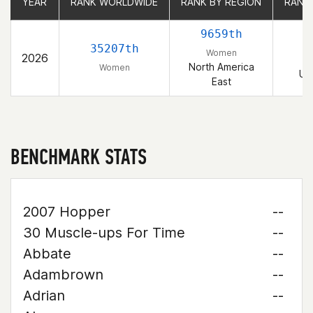
YEAR
YEAR
RANK WORLDWIDE
RANK WORLDWIDE
RANK BY REGION
RANK BY REGION
RANK
RANK
9659th
1
35207th
Women
2026
North America
Women
Un
East
BENCHMARK STATS
2007 Hopper
--
30 Muscle-ups For Time
--
Abbate
--
Adambrown
--
Adrian
--