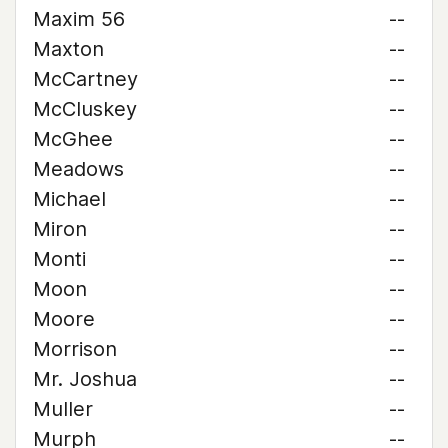
Maxim 56
--
Maxton
--
McCartney
--
McCluskey
--
McGhee
--
Meadows
--
Michael
--
Miron
--
Monti
--
Moon
--
Moore
--
Morrison
--
Mr. Joshua
--
Muller
--
Murph
--