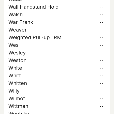
Wall Handstand Hold
--
Walsh
--
War Frank
--
Weaver
--
Weighted Pull-up 1RM
--
Wes
--
Wesley
--
Weston
--
White
--
Whitt
--
Whitten
--
Willy
--
Wilmot
--
Wittman
--
Woehlke
--