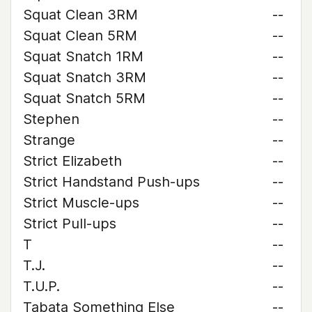
Squat Clean 3RM
--
Squat Clean 5RM
--
Squat Snatch 1RM
--
Squat Snatch 3RM
--
Squat Snatch 5RM
--
Stephen
--
Strange
--
Strict Elizabeth
--
Strict Handstand Push-ups
--
Strict Muscle-ups
--
Strict Pull-ups
--
T
--
T.J.
--
T.U.P.
--
Tabata Something Else
--