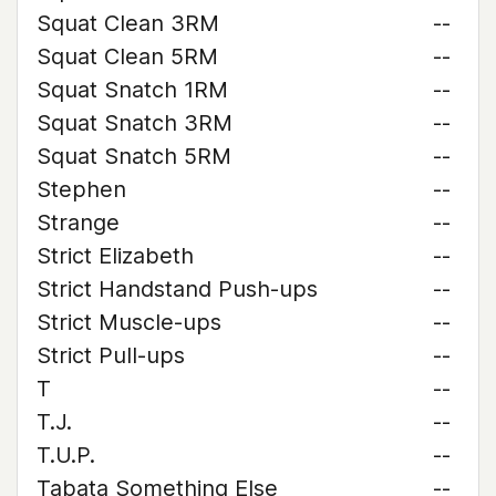
Squat Clean 3RM
--
Squat Clean 5RM
--
Squat Snatch 1RM
--
Squat Snatch 3RM
--
Squat Snatch 5RM
--
Stephen
--
Strange
--
Strict Elizabeth
--
Strict Handstand Push-ups
--
Strict Muscle-ups
--
Strict Pull-ups
--
T
--
T.J.
--
T.U.P.
--
Tabata Something Else
--