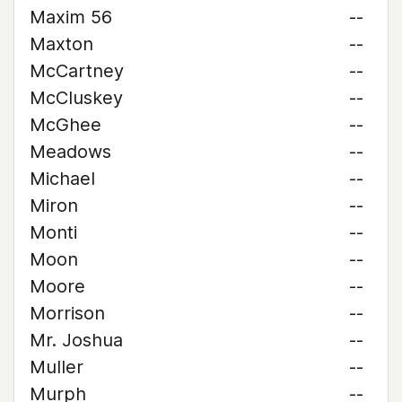
Maxim 56
--
Maxton
--
McCartney
--
McCluskey
--
McGhee
--
Meadows
--
Michael
--
Miron
--
Monti
--
Moon
--
Moore
--
Morrison
--
Mr. Joshua
--
Muller
--
Murph
--