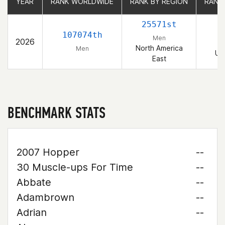
YEAR
YEAR
RANK WORLDWIDE
RANK WORLDWIDE
RANK BY REGION
RANK BY REGION
RANK
RANK
25571st
3
107074th
Men
2026
North America
Men
Un
East
BENCHMARK STATS
2007 Hopper
--
30 Muscle-ups For Time
--
Abbate
--
Adambrown
--
Adrian
--