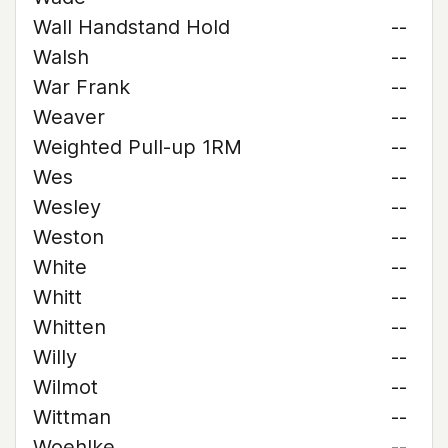
Wall Handstand Hold
--
Walsh
--
War Frank
--
Weaver
--
Weighted Pull-up 1RM
--
Wes
--
Wesley
--
Weston
--
White
--
Whitt
--
Whitten
--
Willy
--
Wilmot
--
Wittman
--
Woehlke
--