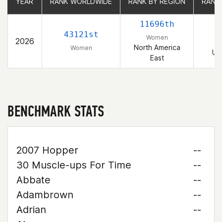
YEAR
YEAR
RANK WORLDWIDE
RANK WORLDWIDE
RANK BY REGION
RANK BY REGION
RANK
RANK
11696th
1
43121st
Women
2026
North America
Women
Un
East
BENCHMARK STATS
2007 Hopper
--
30 Muscle-ups For Time
--
Abbate
--
Adambrown
--
Adrian
--