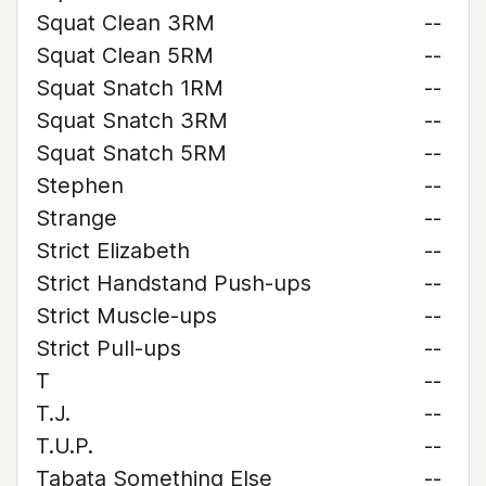
Squat Clean 3RM
--
Squat Clean 5RM
--
Squat Snatch 1RM
--
Squat Snatch 3RM
--
Squat Snatch 5RM
--
Stephen
--
Strange
--
Strict Elizabeth
--
Strict Handstand Push-ups
--
Strict Muscle-ups
--
Strict Pull-ups
--
T
--
T.J.
--
T.U.P.
--
Tabata Something Else
--