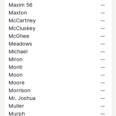
Maxim 56
--
Maxton
--
McCartney
--
McCluskey
--
McGhee
--
Meadows
--
Michael
--
Miron
--
Monti
--
Moon
--
Moore
--
Morrison
--
Mr. Joshua
--
Muller
--
Murph
--