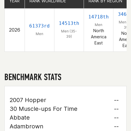
YEAR
YEAR
RANK WORLDWIDE
RANK WORLDWIDE
RANK BY REGION
RANK BY REGION
3465
14718th
Men (3
14513th
Men
61373rd
39)
2026
North
Men (35-
Nort
Men
39)
America
Ameri
East
East
BENCHMARK STATS
2007 Hopper
--
30 Muscle-ups For Time
--
Abbate
--
Adambrown
--