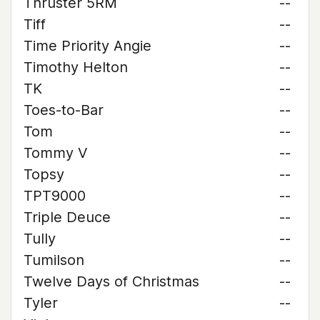
Thruster 5RM
--
Tiff
--
Time Priority Angie
--
Timothy Helton
--
TK
--
Toes-to-Bar
--
Tom
--
Tommy V
--
Topsy
--
TPT9000
--
Triple Deuce
--
Tully
--
Tumilson
--
Twelve Days of Christmas
--
Tyler
--