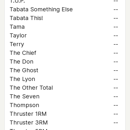
T.U.P.
--
Tabata Something Else
--
Tabata This!
--
Tama
--
Taylor
--
Terry
--
The Chief
--
The Don
--
The Ghost
--
The Lyon
--
The Other Total
--
The Seven
--
Thompson
--
Thruster 1RM
--
Thruster 3RM
--