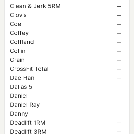
Clean & Jerk 5RM
--
Clovis
--
Coe
--
Coffey
--
Coffland
--
Collin
--
Crain
--
CrossFit Total
--
Dae Han
--
Dallas 5
--
Daniel
--
Daniel Ray
--
Danny
--
Deadlift 1RM
--
Deadlift 3RM
--