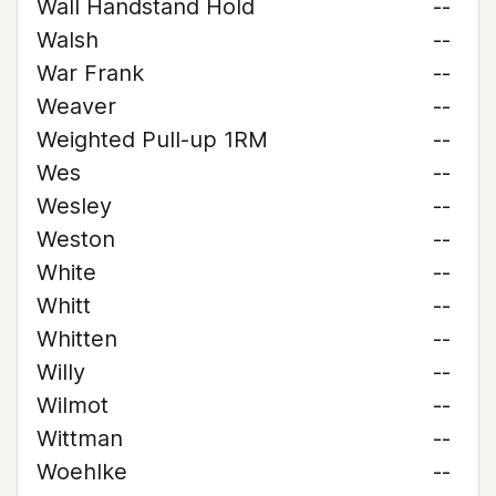
Wall Handstand Hold
--
Walsh
--
War Frank
--
Weaver
--
Weighted Pull-up 1RM
--
Wes
--
Wesley
--
Weston
--
White
--
Whitt
--
Whitten
--
Willy
--
Wilmot
--
Wittman
--
Woehlke
--