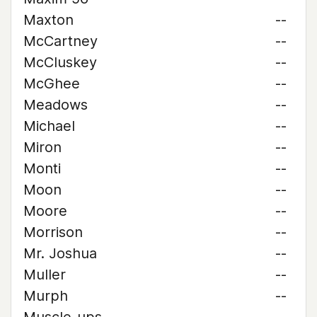
Maxton
--
McCartney
--
McCluskey
--
McGhee
--
Meadows
--
Michael
--
Miron
--
Monti
--
Moon
--
Moore
--
Morrison
--
Mr. Joshua
--
Muller
--
Murph
--