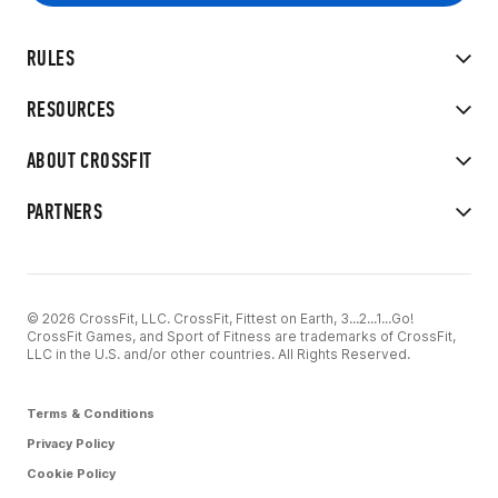
RULES
RESOURCES
ABOUT CROSSFIT
PARTNERS
© 2026 CrossFit, LLC. CrossFit, Fittest on Earth, 3...2...1...Go!
CrossFit Games, and Sport of Fitness are trademarks of CrossFit,
LLC in the U.S. and/or other countries. All Rights Reserved.
Terms & Conditions
Privacy Policy
Cookie Policy