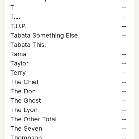
T
--
T.J.
--
T.U.P.
--
Tabata Something Else
--
Tabata This!
--
Tama
--
Taylor
--
Terry
--
The Chief
--
The Don
--
The Ghost
--
The Lyon
--
The Other Total
--
The Seven
--
Thompson
--