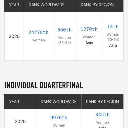
YEAR
YEAR
RANK WORLDWIDE
RANK WORLDWIDE
RANK BY REGION
RANK BY REGION
14th
1270th
660th
24278th
Women
2026
Women
Women
(50-54)
Women
Asia
(50-54)
Asia
INDIVIDUAL QUARTERFINAL
YEAR
YEAR
RANK WORLDWIDE
RANK WORLDWIDE
RANK BY REGION
RANK BY REGION
345th
9976th
2026
Women
Women