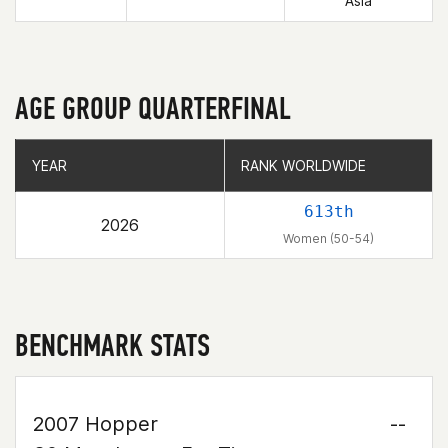
Asia
AGE GROUP QUARTERFINAL
YEAR
YEAR
RANK WORLDWIDE
RANK WORLDWIDE
613th
2026
Women (50-54)
BENCHMARK STATS
2007 Hopper
--