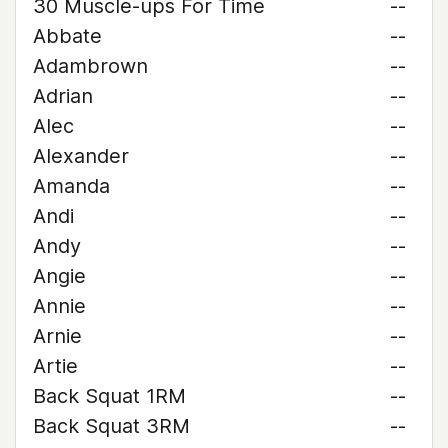
30 Muscle-ups For Time
--
Abbate
--
Adambrown
--
Adrian
--
Alec
--
Alexander
--
Amanda
--
Andi
--
Andy
--
Angie
--
Annie
--
Arnie
--
Artie
--
Back Squat 1RM
--
Back Squat 3RM
--