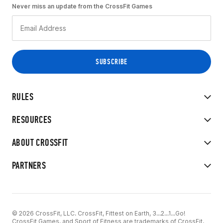
Never miss an update from the CrossFit Games
RULES
RESOURCES
ABOUT CROSSFIT
PARTNERS
© 2026 CrossFit, LLC. CrossFit, Fittest on Earth, 3...2...1...Go!
CrossFit Games, and Sport of Fitness are trademarks of CrossFit,