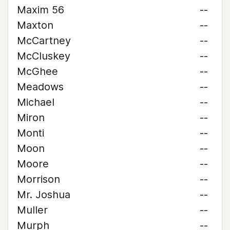
Maxim 56
--
Maxton
--
McCartney
--
McCluskey
--
McGhee
--
Meadows
--
Michael
--
Miron
--
Monti
--
Moon
--
Moore
--
Morrison
--
Mr. Joshua
--
Muller
--
Murph
--