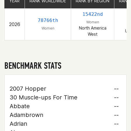
YEAR
YEAR
RANK WORLDWIDE
RANK WORLDWIDE
RANK BY REGION
RANK BY REGION
RANK
RANK
15422nd
3
78766th
Women
2026
North America
Women
Un
West
BENCHMARK STATS
2007 Hopper
--
30 Muscle-ups For Time
--
Abbate
--
Adambrown
--
Adrian
--