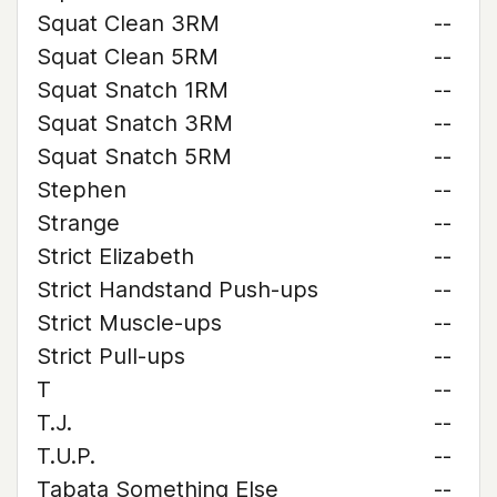
Squat Clean 3RM
--
Squat Clean 5RM
--
Squat Snatch 1RM
--
Squat Snatch 3RM
--
Squat Snatch 5RM
--
Stephen
--
Strange
--
Strict Elizabeth
--
Strict Handstand Push-ups
--
Strict Muscle-ups
--
Strict Pull-ups
--
T
--
T.J.
--
T.U.P.
--
Tabata Something Else
--