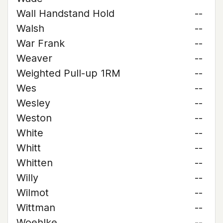
Wall Handstand Hold
--
Walsh
--
War Frank
--
Weaver
--
Weighted Pull-up 1RM
--
Wes
--
Wesley
--
Weston
--
White
--
Whitt
--
Whitten
--
Willy
--
Wilmot
--
Wittman
--
Woehlke
--