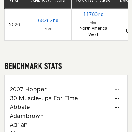
YEAR
YEAR
RANK WORLDWIDE
RANK WORLDWIDE
RANK BY REGION
RANK BY REGION
RANK
RANK
11783rd
2
68262nd
Men
2026
North America
Men
Un
West
BENCHMARK STATS
2007 Hopper
--
30 Muscle-ups For Time
--
Abbate
--
Adambrown
--
Adrian
--