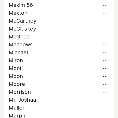
Maxim 56
--
Maxton
--
McCartney
--
McCluskey
--
McGhee
--
Meadows
--
Michael
--
Miron
--
Monti
--
Moon
--
Moore
--
Morrison
--
Mr. Joshua
--
Muller
--
Murph
--