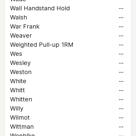
Wall Handstand Hold
--
Walsh
--
War Frank
--
Weaver
--
Weighted Pull-up 1RM
--
Wes
--
Wesley
--
Weston
--
White
--
Whitt
--
Whitten
--
Willy
--
Wilmot
--
Wittman
--
Woehlke
--