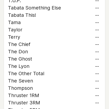
T.U.P.
--
Tabata Something Else
--
Tabata This!
--
Tama
--
Taylor
--
Terry
--
The Chief
--
The Don
--
The Ghost
--
The Lyon
--
The Other Total
--
The Seven
--
Thompson
--
Thruster 1RM
--
Thruster 3RM
--