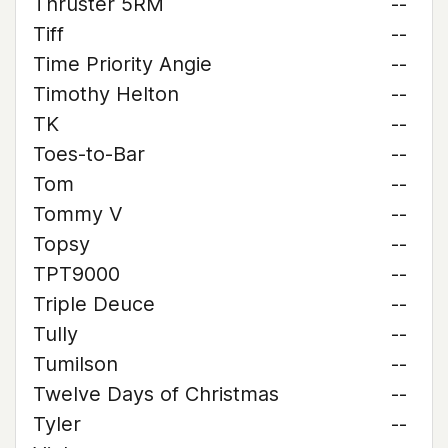
Thruster 5RM
--
Tiff
--
Time Priority Angie
--
Timothy Helton
--
TK
--
Toes-to-Bar
--
Tom
--
Tommy V
--
Topsy
--
TPT9000
--
Triple Deuce
--
Tully
--
Tumilson
--
Twelve Days of Christmas
--
Tyler
--