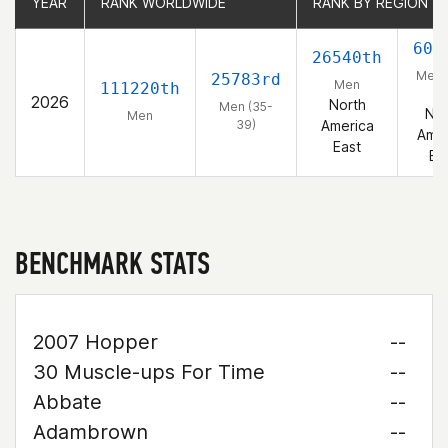
YEAR
YEAR
RANK WORLDWIDE
RANK WORLDWIDE
RANK BY REGION
RANK BY REGION
604
26540th
Men 
25783rd
Men
111220th
39
2026
North
Men (35-
Nor
Men
39)
America
Amer
East
Ea
BENCHMARK STATS
2007 Hopper
--
30 Muscle-ups For Time
--
Abbate
--
Adambrown
--