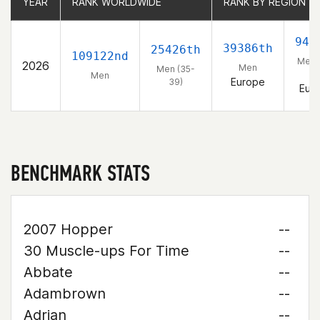
YEAR
YEAR
RANK WORLDWIDE
RANK WORLDWIDE
RANK BY REGION
RANK BY REGION
943
39386th
25426th
109122nd
Men 
2026
Men
Men (35-
39
Men
Europe
39)
Eur
BENCHMARK STATS
2007 Hopper
--
30 Muscle-ups For Time
--
Abbate
--
Adambrown
--
Adrian
--