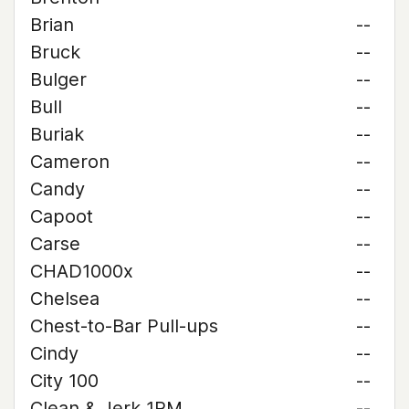
Brian
--
Bruck
--
Bulger
--
Bull
--
Buriak
--
Cameron
--
Candy
--
Capoot
--
Carse
--
CHAD1000x
--
Chelsea
--
Chest-to-Bar Pull-ups
--
Cindy
--
City 100
--
Clean & Jerk 1RM
--