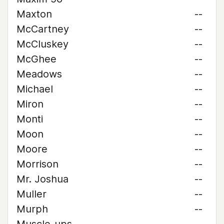
Maxton
--
McCartney
--
McCluskey
--
McGhee
--
Meadows
--
Michael
--
Miron
--
Monti
--
Moon
--
Moore
--
Morrison
--
Mr. Joshua
--
Muller
--
Murph
--