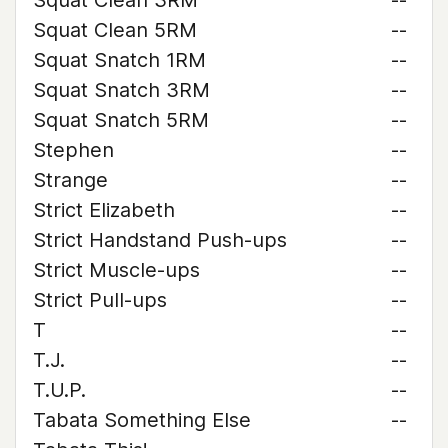
Squat Clean 3RM
--
Squat Clean 5RM
--
Squat Snatch 1RM
--
Squat Snatch 3RM
--
Squat Snatch 5RM
--
Stephen
--
Strange
--
Strict Elizabeth
--
Strict Handstand Push-ups
--
Strict Muscle-ups
--
Strict Pull-ups
--
T
--
T.J.
--
T.U.P.
--
Tabata Something Else
--