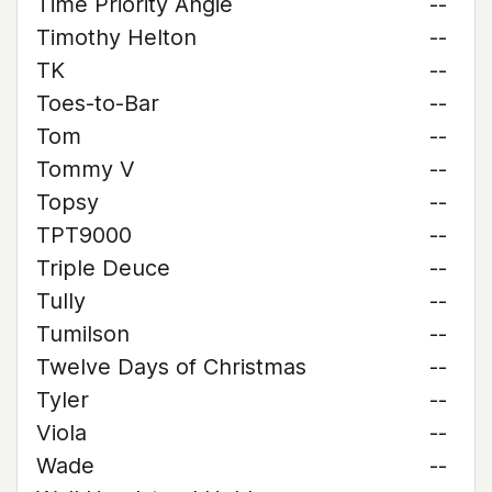
Time Priority Angie
--
Timothy Helton
--
TK
--
Toes-to-Bar
--
Tom
--
Tommy V
--
Topsy
--
TPT9000
--
Triple Deuce
--
Tully
--
Tumilson
--
Twelve Days of Christmas
--
Tyler
--
Viola
--
Wade
--