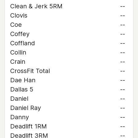
Clean & Jerk 5RM
--
Clovis
--
Coe
--
Coffey
--
Coffland
--
Collin
--
Crain
--
CrossFit Total
--
Dae Han
--
Dallas 5
--
Daniel
--
Daniel Ray
--
Danny
--
Deadlift 1RM
--
Deadlift 3RM
--