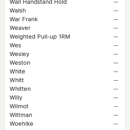
Wall Handstand Hold
--
Walsh
--
War Frank
--
Weaver
--
Weighted Pull-up 1RM
--
Wes
--
Wesley
--
Weston
--
White
--
Whitt
--
Whitten
--
Willy
--
Wilmot
--
Wittman
--
Woehlke
--