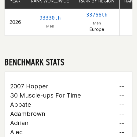
YEAR
YEAR
RANK WORLDWIDE
RANK WORLDWIDE
RANK BY REGION
RANK BY REGION
RANK
RANK
33766th
93330th
2026
Men
Men
Europe
BENCHMARK STATS
2007 Hopper
--
30 Muscle-ups For Time
--
Abbate
--
Adambrown
--
Adrian
--
Alec
--