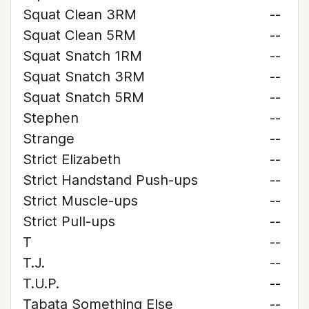
Squat Clean 3RM
--
Squat Clean 5RM
--
Squat Snatch 1RM
--
Squat Snatch 3RM
--
Squat Snatch 5RM
--
Stephen
--
Strange
--
Strict Elizabeth
--
Strict Handstand Push-ups
--
Strict Muscle-ups
--
Strict Pull-ups
--
T
--
T.J.
--
T.U.P.
--
Tabata Something Else
--