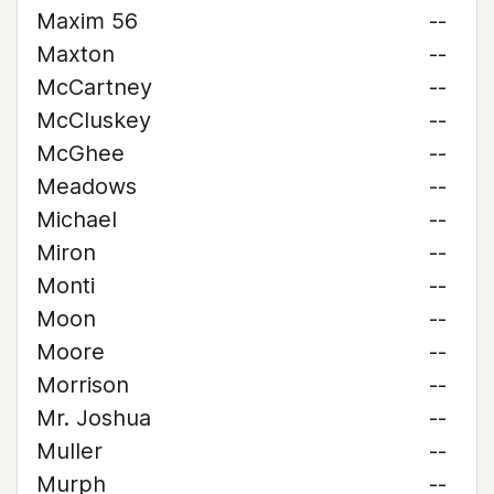
Maxim 56
--
Maxton
--
McCartney
--
McCluskey
--
McGhee
--
Meadows
--
Michael
--
Miron
--
Monti
--
Moon
--
Moore
--
Morrison
--
Mr. Joshua
--
Muller
--
Murph
--