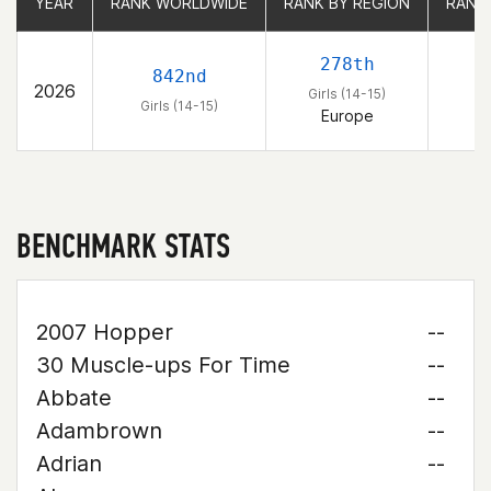
YEAR
YEAR
RANK WORLDWIDE
RANK WORLDWIDE
RANK BY REGION
RANK BY REGION
RANK
RANK
278th
842nd
2026
Girls (14-15)
G
Girls (14-15)
Europe
BENCHMARK STATS
2007 Hopper
--
30 Muscle-ups For Time
--
Abbate
--
Adambrown
--
Adrian
--