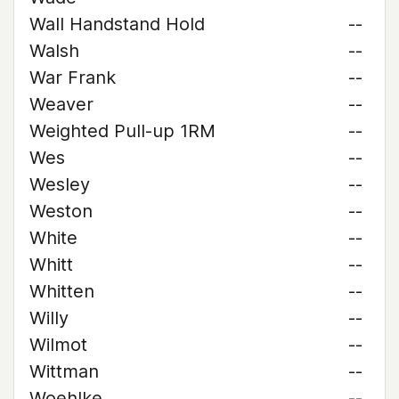
Wall Handstand Hold
--
Walsh
--
War Frank
--
Weaver
--
Weighted Pull-up 1RM
--
Wes
--
Wesley
--
Weston
--
White
--
Whitt
--
Whitten
--
Willy
--
Wilmot
--
Wittman
--
Woehlke
--