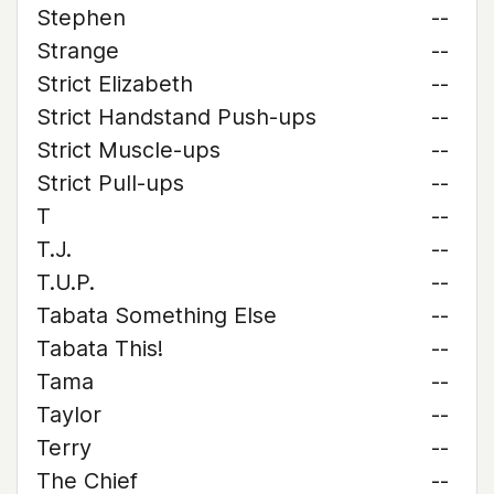
Stephen
--
Strange
--
Strict Elizabeth
--
Strict Handstand Push-ups
--
Strict Muscle-ups
--
Strict Pull-ups
--
T
--
T.J.
--
T.U.P.
--
Tabata Something Else
--
Tabata This!
--
Tama
--
Taylor
--
Terry
--
The Chief
--