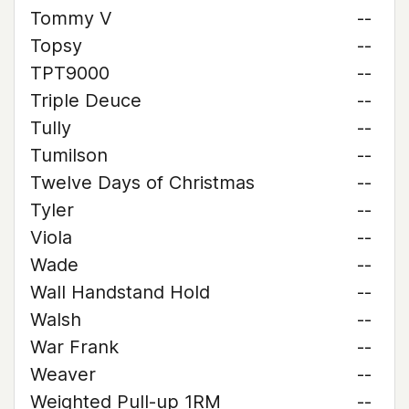
Tommy V
--
Topsy
--
TPT9000
--
Triple Deuce
--
Tully
--
Tumilson
--
Twelve Days of Christmas
--
Tyler
--
Viola
--
Wade
--
Wall Handstand Hold
--
Walsh
--
War Frank
--
Weaver
--
Weighted Pull-up 1RM
--