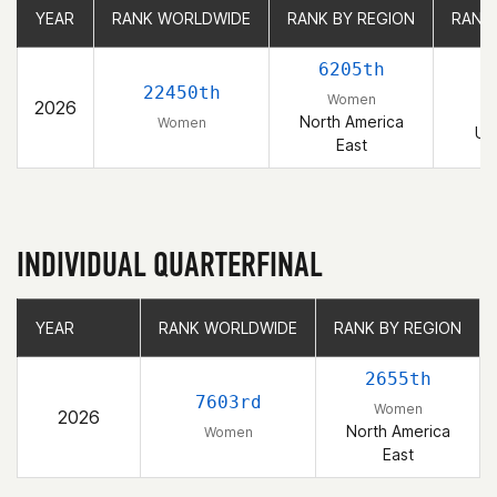
YEAR
YEAR
RANK WORLDWIDE
RANK WORLDWIDE
RANK BY REGION
RANK BY REGION
RANK
RANK
6205th
22450th
Women
2026
North America
Women
Un
East
INDIVIDUAL QUARTERFINAL
YEAR
YEAR
RANK WORLDWIDE
RANK WORLDWIDE
RANK BY REGION
RANK BY REGION
2655th
7603rd
Women
2026
North America
Women
East