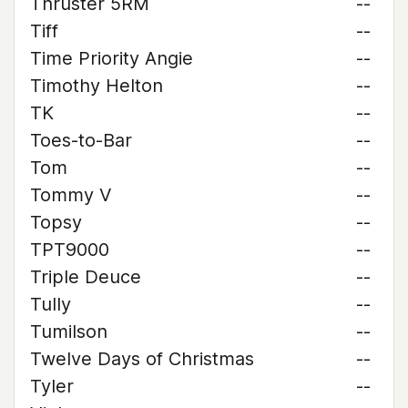
Thruster 5RM
--
Tiff
--
Time Priority Angie
--
Timothy Helton
--
TK
--
Toes-to-Bar
--
Tom
--
Tommy V
--
Topsy
--
TPT9000
--
Triple Deuce
--
Tully
--
Tumilson
--
Twelve Days of Christmas
--
Tyler
--