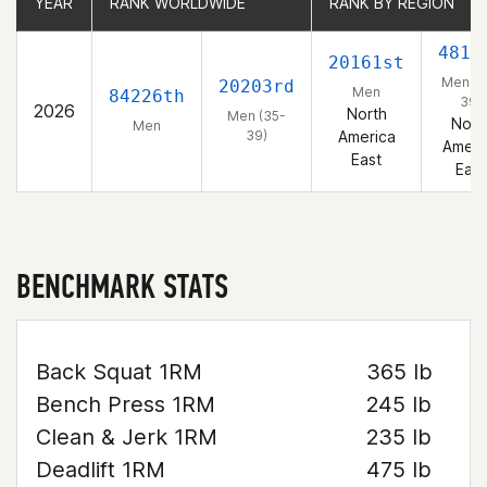
YEAR
YEAR
RANK WORLDWIDE
RANK WORLDWIDE
RANK BY REGION
RANK BY REGION
4819
20161st
Men (3
20203rd
Men
84226th
39)
2026
North
Men (35-
Nort
Men
39)
America
Ameri
East
East
BENCHMARK STATS
Back Squat 1RM
365 lb
Bench Press 1RM
245 lb
Clean & Jerk 1RM
235 lb
Deadlift 1RM
475 lb