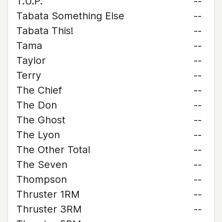
T.U.P.
--
Tabata Something Else
--
Tabata This!
--
Tama
--
Taylor
--
Terry
--
The Chief
--
The Don
--
The Ghost
--
The Lyon
--
The Other Total
--
The Seven
--
Thompson
--
Thruster 1RM
--
Thruster 3RM
--