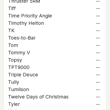
Thruster 5RM
--
Tiff
--
Time Priority Angie
--
Timothy Helton
--
TK
--
Toes-to-Bar
--
Tom
--
Tommy V
--
Topsy
--
TPT9000
--
Triple Deuce
--
Tully
--
Tumilson
--
Twelve Days of Christmas
--
Tyler
--