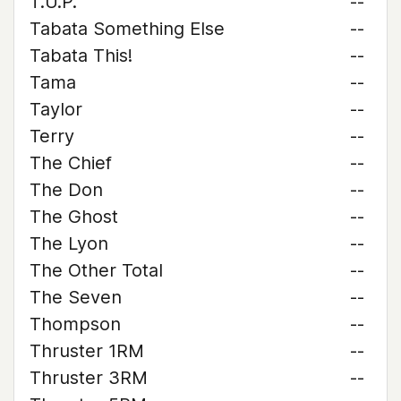
T.U.P.
--
Tabata Something Else
--
Tabata This!
--
Tama
--
Taylor
--
Terry
--
The Chief
--
The Don
--
The Ghost
--
The Lyon
--
The Other Total
--
The Seven
--
Thompson
--
Thruster 1RM
--
Thruster 3RM
--