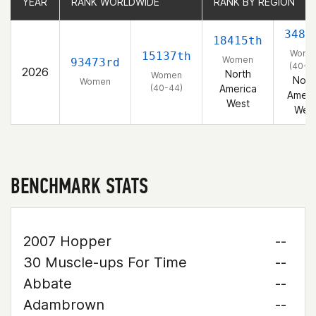
YEAR
YEAR
RANK WORLDWIDE
RANK WORLDWIDE
RANK BY REGION
RANK BY REGION
3481
18415th
Wome
15137th
Women
93473rd
(40-4
2026
North
Women
Nort
Women
(40-44)
America
Ameri
West
Wes
BENCHMARK STATS
2007 Hopper
--
30 Muscle-ups For Time
--
Abbate
--
Adambrown
--