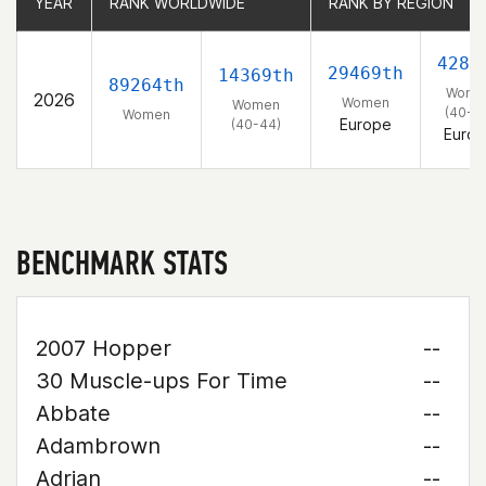
YEAR
YEAR
RANK WORLDWIDE
RANK WORLDWIDE
RANK BY REGION
RANK BY REGION
4284
29469th
14369th
89264th
Wome
2026
Women
Women
(40-4
Women
Europe
(40-44)
Euro
BENCHMARK STATS
2007 Hopper
--
30 Muscle-ups For Time
--
Abbate
--
Adambrown
--
Adrian
--