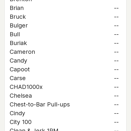
Brian
--
Bruck
--
Bulger
--
Bull
--
Buriak
--
Cameron
--
Candy
--
Capoot
--
Carse
--
CHAD1000x
--
Chelsea
--
Chest-to-Bar Pull-ups
--
Cindy
--
City 100
--
Clean & Jerk 1RM
--