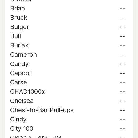
Brian
--
Bruck
--
Bulger
--
Bull
--
Buriak
--
Cameron
--
Candy
--
Capoot
--
Carse
--
CHAD1000x
--
Chelsea
--
Chest-to-Bar Pull-ups
--
Cindy
--
City 100
--
Clean & Jerk 1RM
--