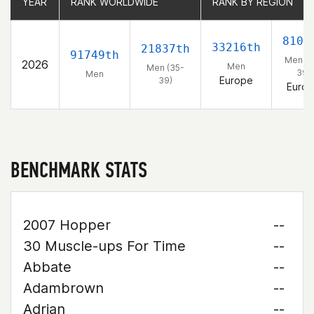
YEAR
YEAR
RANK WORLDWIDE
RANK WORLDWIDE
RANK BY REGION
RANK BY REGION
8106
33216th
21837th
91749th
Men (3
2026
Men
Men (35-
39)
Men
Europe
39)
Euro
BENCHMARK STATS
2007 Hopper
--
30 Muscle-ups For Time
--
Abbate
--
Adambrown
--
Adrian
--