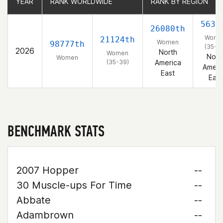
YEAR
YEAR
RANK WORLDWIDE
RANK WORLDWIDE
RANK BY REGION
RANK BY REGION
5634
26080th
Wome
21124th
Women
98777th
(35-3
2026
North
Women
Nort
Women
(35-39)
America
Ameri
East
East
BENCHMARK STATS
2007 Hopper
--
30 Muscle-ups For Time
--
Abbate
--
Adambrown
--