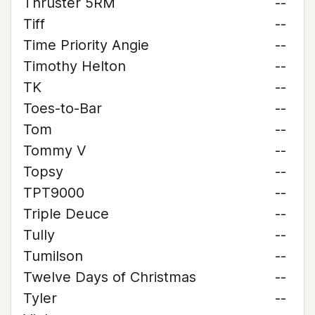
Thruster 5RM
--
Tiff
--
Time Priority Angie
--
Timothy Helton
--
TK
--
Toes-to-Bar
--
Tom
--
Tommy V
--
Topsy
--
TPT9000
--
Triple Deuce
--
Tully
--
Tumilson
--
Twelve Days of Christmas
--
Tyler
--