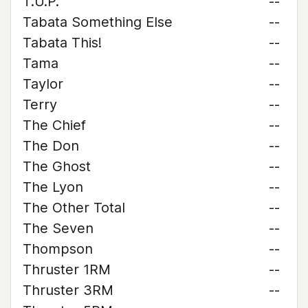
T.U.P.
--
Tabata Something Else
--
Tabata This!
--
Tama
--
Taylor
--
Terry
--
The Chief
--
The Don
--
The Ghost
--
The Lyon
--
The Other Total
--
The Seven
--
Thompson
--
Thruster 1RM
--
Thruster 3RM
--