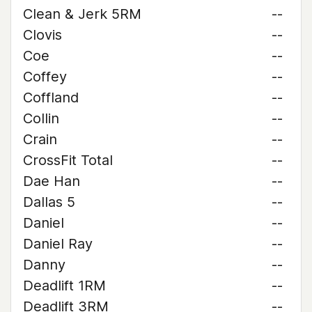
Clean & Jerk 5RM
--
Clovis
--
Coe
--
Coffey
--
Coffland
--
Collin
--
Crain
--
CrossFit Total
--
Dae Han
--
Dallas 5
--
Daniel
--
Daniel Ray
--
Danny
--
Deadlift 1RM
--
Deadlift 3RM
--