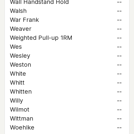
Wall Handstand Hold
--
Walsh
--
War Frank
--
Weaver
--
Weighted Pull-up 1RM
--
Wes
--
Wesley
--
Weston
--
White
--
Whitt
--
Whitten
--
Willy
--
Wilmot
--
Wittman
--
Woehlke
--