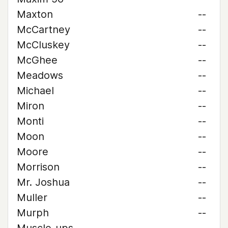
Maxton
--
McCartney
--
McCluskey
--
McGhee
--
Meadows
--
Michael
--
Miron
--
Monti
--
Moon
--
Moore
--
Morrison
--
Mr. Joshua
--
Muller
--
Murph
--