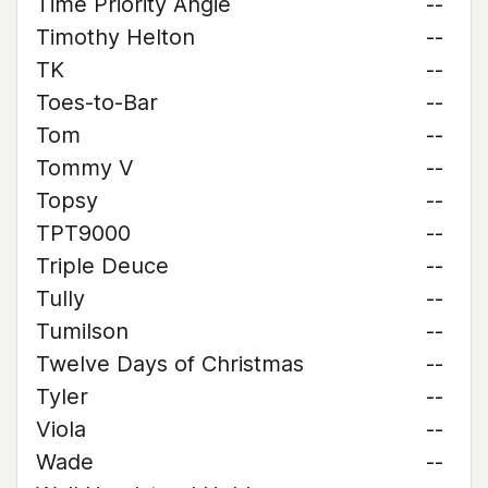
Time Priority Angie
--
Timothy Helton
--
TK
--
Toes-to-Bar
--
Tom
--
Tommy V
--
Topsy
--
TPT9000
--
Triple Deuce
--
Tully
--
Tumilson
--
Twelve Days of Christmas
--
Tyler
--
Viola
--
Wade
--