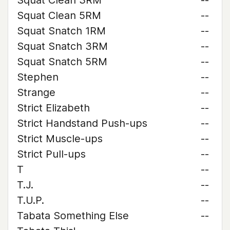
Squat Clean 3RM
--
Squat Clean 5RM
--
Squat Snatch 1RM
--
Squat Snatch 3RM
--
Squat Snatch 5RM
--
Stephen
--
Strange
--
Strict Elizabeth
--
Strict Handstand Push-ups
--
Strict Muscle-ups
--
Strict Pull-ups
--
T
--
T.J.
--
T.U.P.
--
Tabata Something Else
--