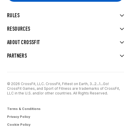
RULES
RESOURCES
ABOUT CROSSFIT
PARTNERS
© 2026 CrossFit, LLC. CrossFit, Fittest on Earth, 3...2...1...Go!
CrossFit Games, and Sport of Fitness are trademarks of CrossFit,
LLC in the U.S. and/or other countries. All Rights Reserved.
Terms & Conditions
Privacy Policy
Cookie Policy