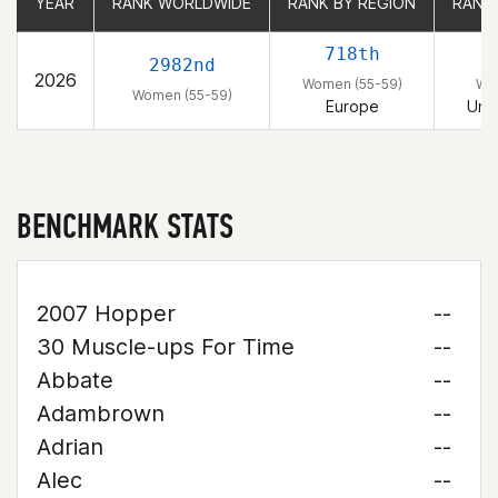
YEAR
YEAR
RANK WORLDWIDE
RANK WORLDWIDE
RANK BY REGION
RANK BY REGION
RANK
RANK
718th
2982nd
2026
Women (55-59)
Wo
Women (55-59)
Europe
Uni
BENCHMARK STATS
2007 Hopper
--
30 Muscle-ups For Time
--
Abbate
--
Adambrown
--
Adrian
--
Alec
--