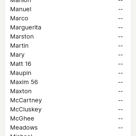
Manion
--
Manuel
--
Marco
--
Marguerita
--
Marston
--
Martin
--
Mary
--
Matt 16
--
Maupin
--
Maxim 56
--
Maxton
--
McCartney
--
McCluskey
--
McGhee
--
Meadows
--