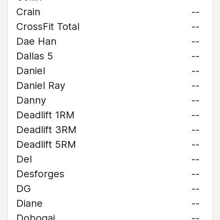
Crain
--
CrossFit Total
--
Dae Han
--
Dallas 5
--
Daniel
--
Daniel Ray
--
Danny
--
Deadlift 1RM
--
Deadlift 3RM
--
Deadlift 5RM
--
Del
--
Desforges
--
DG
--
Diane
--
Dobogai
--