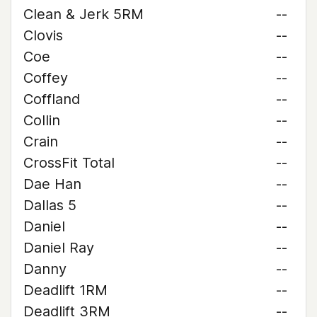
Clean & Jerk 5RM
--
Clovis
--
Coe
--
Coffey
--
Coffland
--
Collin
--
Crain
--
CrossFit Total
--
Dae Han
--
Dallas 5
--
Daniel
--
Daniel Ray
--
Danny
--
Deadlift 1RM
--
Deadlift 3RM
--