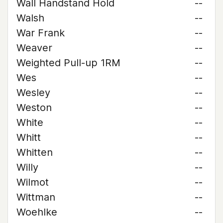
Wall Handstand Hold
--
Walsh
--
War Frank
--
Weaver
--
Weighted Pull-up 1RM
--
Wes
--
Wesley
--
Weston
--
White
--
Whitt
--
Whitten
--
Willy
--
Wilmot
--
Wittman
--
Woehlke
--