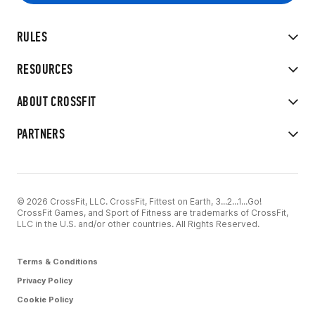
RULES
RESOURCES
ABOUT CROSSFIT
PARTNERS
© 2026 CrossFit, LLC. CrossFit, Fittest on Earth, 3...2...1...Go!
CrossFit Games, and Sport of Fitness are trademarks of CrossFit,
LLC in the U.S. and/or other countries. All Rights Reserved.
Terms & Conditions
Privacy Policy
Cookie Policy