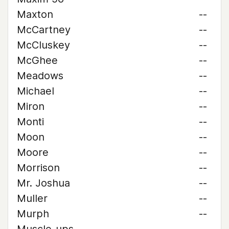
Maxton
--
McCartney
--
McCluskey
--
McGhee
--
Meadows
--
Michael
--
Miron
--
Monti
--
Moon
--
Moore
--
Morrison
--
Mr. Joshua
--
Muller
--
Murph
--