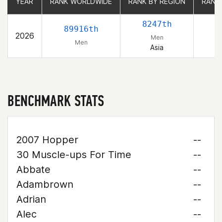
YEAR
YEAR
RANK WORLDWIDE
RANK WORLDWIDE
RANK BY REGION
RANK BY REGION
RANK
RANK
8247th
89916th
2026
Men
Men
Asia
BENCHMARK STATS
2007 Hopper
--
30 Muscle-ups For Time
--
Abbate
--
Adambrown
--
Adrian
--
Alec
--