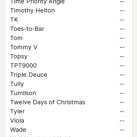
Time Priority Angie
--
Timothy Helton
--
TK
--
Toes-to-Bar
--
Tom
--
Tommy V
--
Topsy
--
TPT9000
--
Triple Deuce
--
Tully
--
Tumilson
--
Twelve Days of Christmas
--
Tyler
--
Viola
--
Wade
--