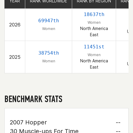
YEAR
YEAR
RANK WORLDWIDE
RANK WORLDWIDE
RANK BY REGION
RANK BY REGION
RANK
RANK
18637th
2
69947th
Women
2026
North America
Women
Un
East
11451st
1
38754th
Women
2025
North America
Women
Un
East
BENCHMARK STATS
2007 Hopper
--
30 Muscle-ups For Time
--