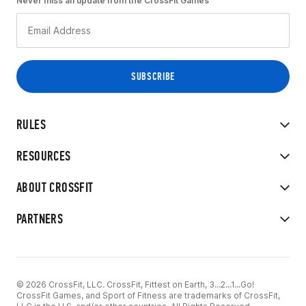
Never miss an update from the CrossFit Games
RULES
RESOURCES
ABOUT CROSSFIT
PARTNERS
© 2026 CrossFit, LLC. CrossFit, Fittest on Earth, 3...2...1...Go!
CrossFit Games, and Sport of Fitness are trademarks of CrossFit,