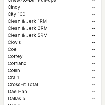
Chest-to-Bar Pull-ups
--
Cindy
--
City 100
--
Clean & Jerk 1RM
--
Clean & Jerk 3RM
--
Clean & Jerk 5RM
--
Clovis
--
Coe
--
Coffey
--
Coffland
--
Collin
--
Crain
--
CrossFit Total
--
Dae Han
--
Dallas 5
--