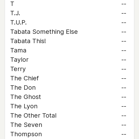
T
--
T.J.
--
T.U.P.
--
Tabata Something Else
--
Tabata This!
--
Tama
--
Taylor
--
Terry
--
The Chief
--
The Don
--
The Ghost
--
The Lyon
--
The Other Total
--
The Seven
--
Thompson
--