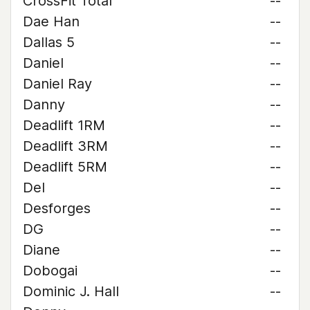
CrossFit Total
--
Dae Han
--
Dallas 5
--
Daniel
--
Daniel Ray
--
Danny
--
Deadlift 1RM
--
Deadlift 3RM
--
Deadlift 5RM
--
Del
--
Desforges
--
DG
--
Diane
--
Dobogai
--
Dominic J. Hall
--