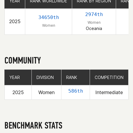
YEAR
YEAR
RANK WORLDWIDE
RANK WORLDWIDE
RANK BY REGION
RANK BY REGION
RANK
RANK
2974th
34650th
2025
Women
Women
Oceania
COMMUNITY
YEAR
YEAR
DIVISION
DIVISION
RANK
RANK
COMPETITION
COMPETITION
586th
2025
Women
Intermediate
BENCHMARK STATS