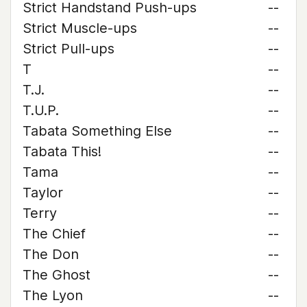
Strict Handstand Push-ups
--
Strict Muscle-ups
--
Strict Pull-ups
--
T
--
T.J.
--
T.U.P.
--
Tabata Something Else
--
Tabata This!
--
Tama
--
Taylor
--
Terry
--
The Chief
--
The Don
--
The Ghost
--
The Lyon
--