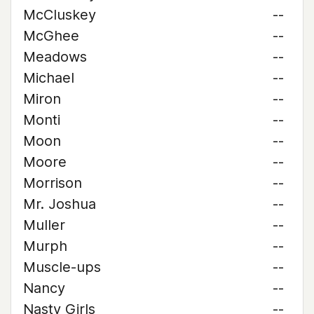
McCluskey
--
McGhee
--
Meadows
--
Michael
--
Miron
--
Monti
--
Moon
--
Moore
--
Morrison
--
Mr. Joshua
--
Muller
--
Murph
--
Muscle-ups
--
Nancy
--
Nasty Girls
--