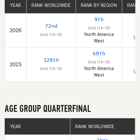
YEAR
YEAR
RANK WORLDWIDE
RANK WORLDWIDE
RANK BY REGION
RANK BY REGION
RANK
RANK
9th
72nd
Girls (14-15)
2026
G
North America
Girls (14-15)
Un
West
60th
320th
Girls (14-15)
2025
G
North America
Girls (14-15)
Un
West
AGE GROUP QUARTERFINAL
YEAR
YEAR
RANK WORLDWIDE
RANK WORLDWIDE