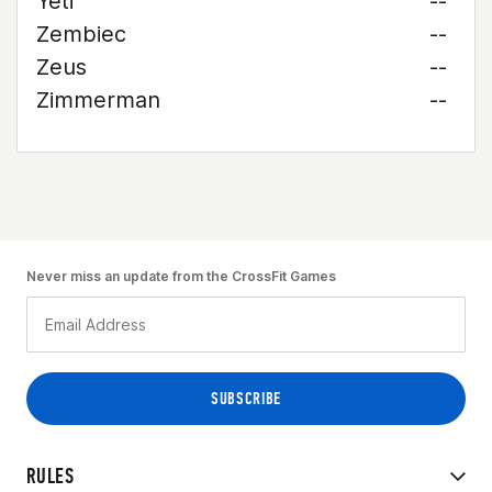
Yeti
--
Zembiec
--
Zeus
--
Zimmerman
--
Never miss an update from the CrossFit Games
RULES