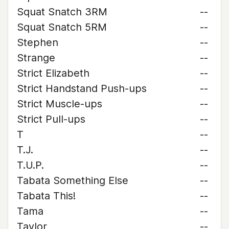
Squat Snatch 3RM
--
Squat Snatch 5RM
--
Stephen
--
Strange
--
Strict Elizabeth
--
Strict Handstand Push-ups
--
Strict Muscle-ups
--
Strict Pull-ups
--
T
--
T.J.
--
T.U.P.
--
Tabata Something Else
--
Tabata This!
--
Tama
--
Taylor
--