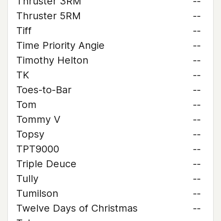
Thruster 3RM
--
Thruster 5RM
--
Tiff
--
Time Priority Angie
--
Timothy Helton
--
TK
--
Toes-to-Bar
--
Tom
--
Tommy V
--
Topsy
--
TPT9000
--
Triple Deuce
--
Tully
--
Tumilson
--
Twelve Days of Christmas
--