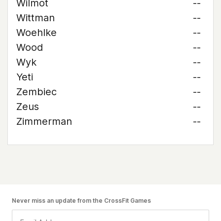
Wilmot
--
Wittman
--
Woehlke
--
Wood
--
Wyk
--
Yeti
--
Zembiec
--
Zeus
--
Zimmerman
--
Never miss an update from the CrossFit Games