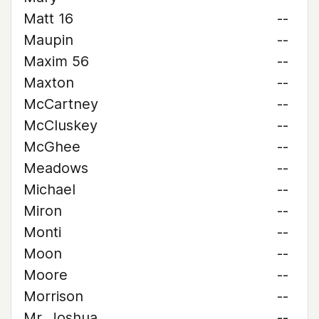
Matt 16
--
Maupin
--
Maxim 56
--
Maxton
--
McCartney
--
McCluskey
--
McGhee
--
Meadows
--
Michael
--
Miron
--
Monti
--
Moon
--
Moore
--
Morrison
--
Mr. Joshua
--