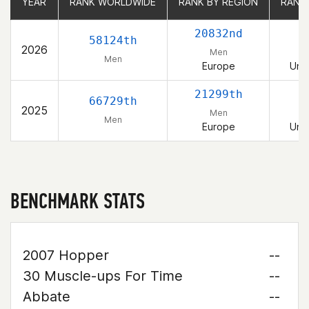
YEAR
YEAR
RANK WORLDWIDE
RANK WORLDWIDE
RANK BY REGION
RANK BY REGION
RANK
RANK
20832nd
58124th
2026
Men
Men
Europe
Uni
21299th
66729th
2025
Men
Men
Europe
Uni
BENCHMARK STATS
2007 Hopper
--
30 Muscle-ups For Time
--
Abbate
--