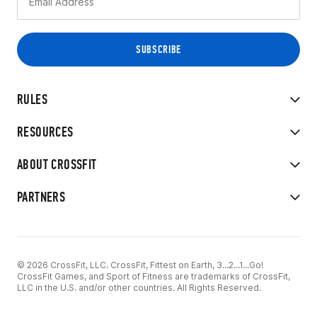
RULES
RESOURCES
ABOUT CROSSFIT
PARTNERS
© 2026 CrossFit, LLC. CrossFit, Fittest on Earth, 3...2...1...Go!
CrossFit Games, and Sport of Fitness are trademarks of CrossFit,
LLC in the U.S. and/or other countries. All Rights Reserved.