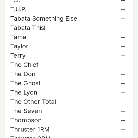
T.J.
--
T.U.P.
--
Tabata Something Else
--
Tabata This!
--
Tama
--
Taylor
--
Terry
--
The Chief
--
The Don
--
The Ghost
--
The Lyon
--
The Other Total
--
The Seven
--
Thompson
--
Thruster 1RM
--