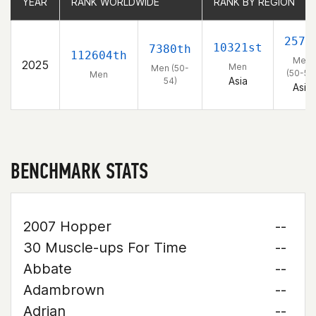
YEAR
YEAR
RANK WORLDWIDE
RANK WORLDWIDE
RANK BY REGION
RANK BY REGION
257t
10321st
7380th
112604th
Men
2025
Men
Men (50-
(50-54
Men
Asia
54)
Asia
BENCHMARK STATS
2007 Hopper
--
30 Muscle-ups For Time
--
Abbate
--
Adambrown
--
Adrian
--