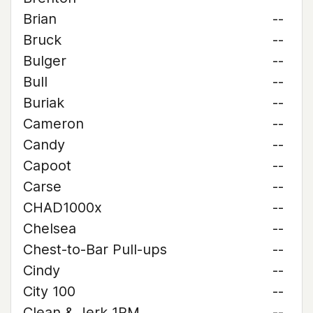
Brian
--
Bruck
--
Bulger
--
Bull
--
Buriak
--
Cameron
--
Candy
--
Capoot
--
Carse
--
CHAD1000x
--
Chelsea
--
Chest-to-Bar Pull-ups
--
Cindy
--
City 100
--
Clean & Jerk 1RM
--