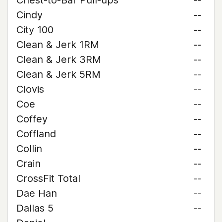
Chest-to-Bar Pull-ups
--
Cindy
--
City 100
--
Clean & Jerk 1RM
--
Clean & Jerk 3RM
--
Clean & Jerk 5RM
--
Clovis
--
Coe
--
Coffey
--
Coffland
--
Collin
--
Crain
--
CrossFit Total
--
Dae Han
--
Dallas 5
--