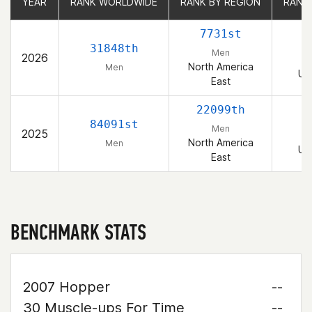
YEAR
YEAR
RANK WORLDWIDE
RANK WORLDWIDE
RANK BY REGION
RANK BY REGION
RANK
RANK
7731st
1
31848th
Men
2026
North America
Men
Un
East
22099th
3
84091st
Men
2025
North America
Men
Un
East
BENCHMARK STATS
2007 Hopper
--
30 Muscle-ups For Time
--