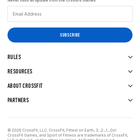
Never miss an update from the CrossFit Games
RULES
RESOURCES
ABOUT CROSSFIT
PARTNERS
© 2026 CrossFit, LLC. CrossFit, Fittest on Earth, 3...2...1...Go!
CrossFit Games, and Sport of Fitness are trademarks of CrossFit,