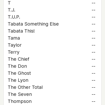
T
--
T.J.
--
T.U.P.
--
Tabata Something Else
--
Tabata This!
--
Tama
--
Taylor
--
Terry
--
The Chief
--
The Don
--
The Ghost
--
The Lyon
--
The Other Total
--
The Seven
--
Thompson
--