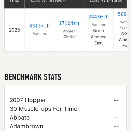
YEAR
YEAR
RANK WORLDWIDE
RANK WORLDWIDE
RANK BY REGION
RANK BY REGION
5096
24430th
Wome
17104th
Women
83137th
(35-3
2025
North
Women
Nort
Women
(35-39)
America
Ameri
East
East
BENCHMARK STATS
2007 Hopper
--
30 Muscle-ups For Time
--
Abbate
--
Adambrown
--