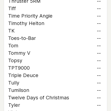
Thruster 5RM
--
Tiff
--
Time Priority Angie
--
Timothy Helton
--
TK
--
Toes-to-Bar
--
Tom
--
Tommy V
--
Topsy
--
TPT9000
--
Triple Deuce
--
Tully
--
Tumilson
--
Twelve Days of Christmas
--
Tyler
--