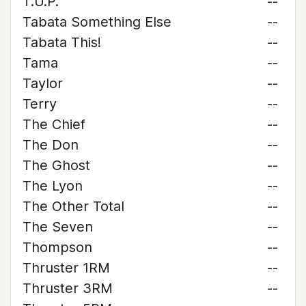
T.U.P.
--
Tabata Something Else
--
Tabata This!
--
Tama
--
Taylor
--
Terry
--
The Chief
--
The Don
--
The Ghost
--
The Lyon
--
The Other Total
--
The Seven
--
Thompson
--
Thruster 1RM
--
Thruster 3RM
--