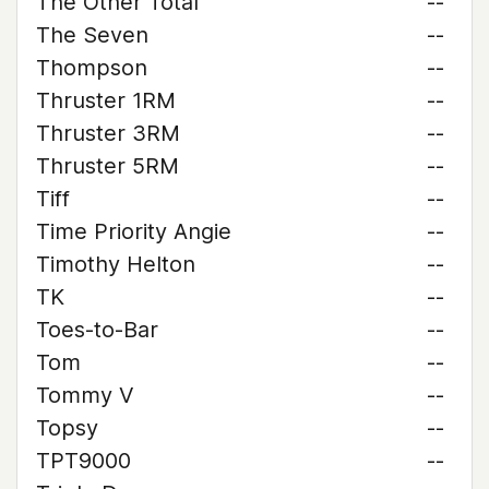
The Other Total
--
The Seven
--
Thompson
--
Thruster 1RM
--
Thruster 3RM
--
Thruster 5RM
--
Tiff
--
Time Priority Angie
--
Timothy Helton
--
TK
--
Toes-to-Bar
--
Tom
--
Tommy V
--
Topsy
--
TPT9000
--