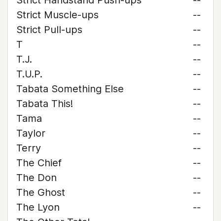
Strict Handstand Push-ups
--
Strict Muscle-ups
--
Strict Pull-ups
--
T
--
T.J.
--
T.U.P.
--
Tabata Something Else
--
Tabata This!
--
Tama
--
Taylor
--
Terry
--
The Chief
--
The Don
--
The Ghost
--
The Lyon
--