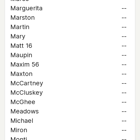
Marguerita
--
Marston
--
Martin
--
Mary
--
Matt 16
--
Maupin
--
Maxim 56
--
Maxton
--
McCartney
--
McCluskey
--
McGhee
--
Meadows
--
Michael
--
Miron
--
Monti
--