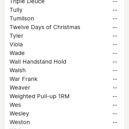
Triple Deuce
--
Tully
--
Tumilson
--
Twelve Days of Christmas
--
Tyler
--
Viola
--
Wade
--
Wall Handstand Hold
--
Walsh
--
War Frank
--
Weaver
--
Weighted Pull-up 1RM
--
Wes
--
Wesley
--
Weston
--