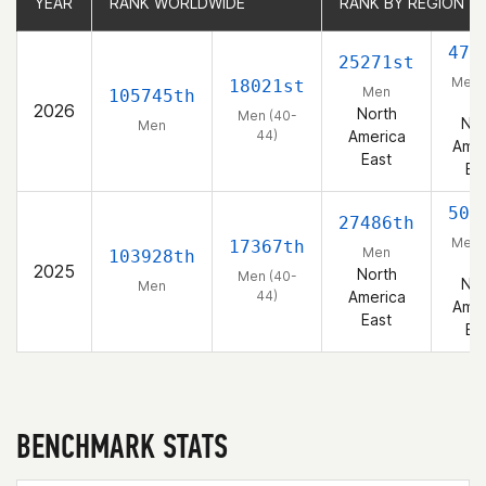
YEAR
YEAR
RANK WORLDWIDE
RANK WORLDWIDE
RANK BY REGION
RANK BY REGION
474
25271st
Men 
18021st
Men
105745th
44
2026
North
Men (40-
Nor
Men
44)
America
Amer
East
Ea
502
27486th
Men 
17367th
Men
103928th
44
2025
North
Men (40-
Nor
Men
44)
America
Amer
East
Ea
BENCHMARK STATS