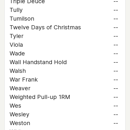
Triple Deuce
--
Tully
--
Tumilson
--
Twelve Days of Christmas
--
Tyler
--
Viola
--
Wade
--
Wall Handstand Hold
--
Walsh
--
War Frank
--
Weaver
--
Weighted Pull-up 1RM
--
Wes
--
Wesley
--
Weston
--