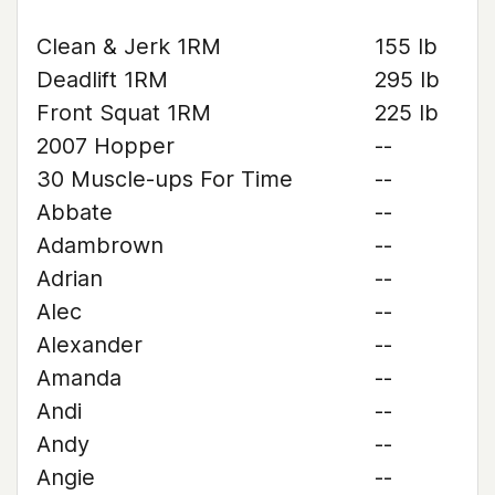
Clean & Jerk 1RM
155 lb
Deadlift 1RM
295 lb
Front Squat 1RM
225 lb
2007 Hopper
--
30 Muscle-ups For Time
--
Abbate
--
Adambrown
--
Adrian
--
Alec
--
Alexander
--
Amanda
--
Andi
--
Andy
--
Angie
--