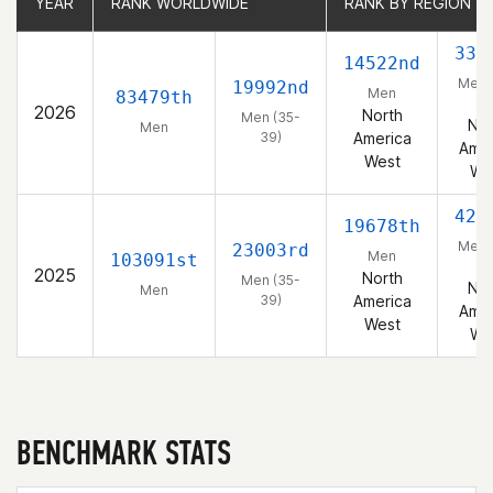
YEAR
YEAR
RANK WORLDWIDE
RANK WORLDWIDE
RANK BY REGION
RANK BY REGION
338
14522nd
Men 
19992nd
Men
83479th
39
2026
North
Men (35-
Nor
Men
39)
America
Amer
West
We
425
19678th
Men 
23003rd
Men
103091st
39
2025
North
Men (35-
Nor
Men
39)
America
Amer
West
We
BENCHMARK STATS