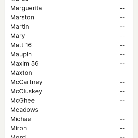
Marguerita
--
Marston
--
Martin
--
Mary
--
Matt 16
--
Maupin
--
Maxim 56
--
Maxton
--
McCartney
--
McCluskey
--
McGhee
--
Meadows
--
Michael
--
Miron
--
Monti
--