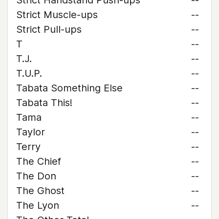
Strict Handstand Push-ups
--
Strict Muscle-ups
--
Strict Pull-ups
--
T
--
T.J.
--
T.U.P.
--
Tabata Something Else
--
Tabata This!
--
Tama
--
Taylor
--
Terry
--
The Chief
--
The Don
--
The Ghost
--
The Lyon
--