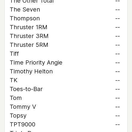
The Other Total
--
The Seven
--
Thompson
--
Thruster 1RM
--
Thruster 3RM
--
Thruster 5RM
--
Tiff
--
Time Priority Angie
--
Timothy Helton
--
TK
--
Toes-to-Bar
--
Tom
--
Tommy V
--
Topsy
--
TPT9000
--