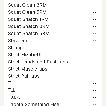
Squat Clean 3RM
--
Squat Clean 5RM
--
Squat Snatch 1RM
--
Squat Snatch 3RM
--
Squat Snatch 5RM
--
Stephen
--
Strange
--
Strict Elizabeth
--
Strict Handstand Push-ups
--
Strict Muscle-ups
--
Strict Pull-ups
--
T
--
T.J.
--
T.U.P.
--
Tabata Something Else
--