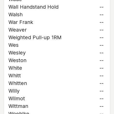
Wall Handstand Hold
--
Walsh
--
War Frank
--
Weaver
--
Weighted Pull-up 1RM
--
Wes
--
Wesley
--
Weston
--
White
--
Whitt
--
Whitten
--
Willy
--
Wilmot
--
Wittman
--
Woehlke
--