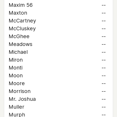
Maxim 56
--
Maxton
--
McCartney
--
McCluskey
--
McGhee
--
Meadows
--
Michael
--
Miron
--
Monti
--
Moon
--
Moore
--
Morrison
--
Mr. Joshua
--
Muller
--
Murph
--