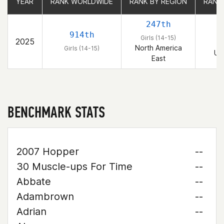
YEAR
YEAR
RANK WORLDWIDE
RANK WORLDWIDE
RANK BY REGION
RANK BY REGION
RANK
RANK
247th
914th
Girls (14-15)
2025
G
North America
Girls (14-15)
Un
East
BENCHMARK STATS
2007 Hopper
--
30 Muscle-ups For Time
--
Abbate
--
Adambrown
--
Adrian
--