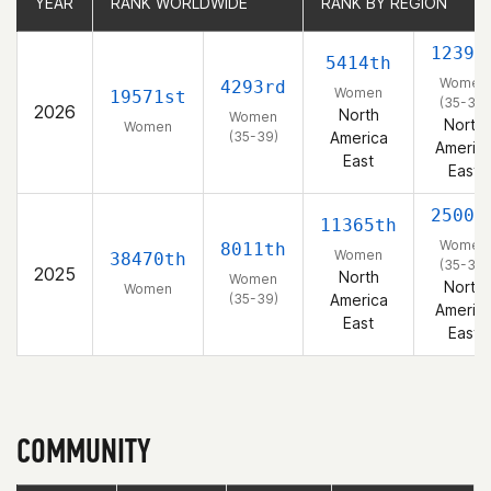
YEAR
YEAR
RANK WORLDWIDE
RANK WORLDWIDE
RANK BY REGION
RANK BY REGION
1239t
5414th
Women
4293rd
Women
19571st
(35-39)
2026
North
Women
North
Women
(35-39)
America
Americ
East
East
2500t
11365th
Women
8011th
Women
38470th
(35-39)
2025
North
Women
North
Women
(35-39)
America
Americ
East
East
COMMUNITY