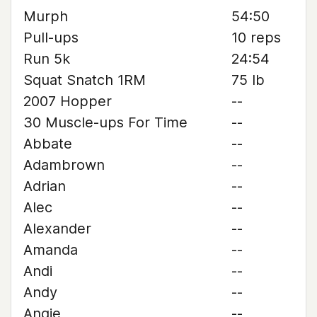
Murph
54:50
Pull-ups
10 reps
Run 5k
24:54
Squat Snatch 1RM
75 lb
2007 Hopper
--
30 Muscle-ups For Time
--
Abbate
--
Adambrown
--
Adrian
--
Alec
--
Alexander
--
Amanda
--
Andi
--
Andy
--
Angie
--