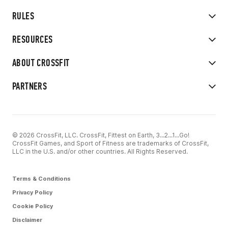
RULES
RESOURCES
ABOUT CROSSFIT
PARTNERS
© 2026 CrossFit, LLC. CrossFit, Fittest on Earth, 3...2...1...Go!
CrossFit Games, and Sport of Fitness are trademarks of CrossFit,
LLC in the U.S. and/or other countries. All Rights Reserved.
Terms & Conditions
Privacy Policy
Cookie Policy
Disclaimer