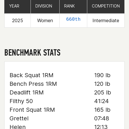
YEAR
YEAR
DIVISION
DIVISION
RANK
RANK
COMPETITION
COMPETITION
660th
2025
Women
Intermediate
BENCHMARK STATS
Back Squat 1RM
190 lb
Bench Press 1RM
120 lb
Deadlift 1RM
205 lb
Filthy 50
41:24
Front Squat 1RM
165 lb
Grettel
07:48
Helen
12:13