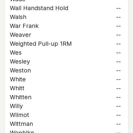
Wall Handstand Hold
--
Walsh
--
War Frank
--
Weaver
--
Weighted Pull-up 1RM
--
Wes
--
Wesley
--
Weston
--
White
--
Whitt
--
Whitten
--
Willy
--
Wilmot
--
Wittman
--
Woehlke
--