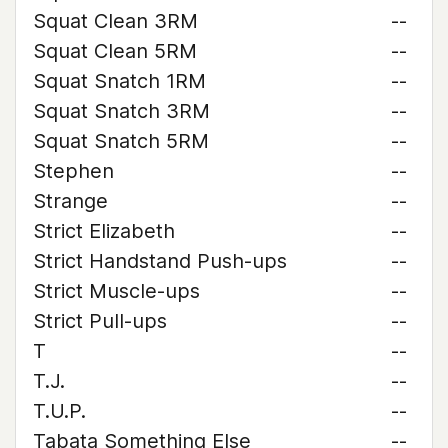
Squat Clean 3RM
--
Squat Clean 5RM
--
Squat Snatch 1RM
--
Squat Snatch 3RM
--
Squat Snatch 5RM
--
Stephen
--
Strange
--
Strict Elizabeth
--
Strict Handstand Push-ups
--
Strict Muscle-ups
--
Strict Pull-ups
--
T
--
T.J.
--
T.U.P.
--
Tabata Something Else
--