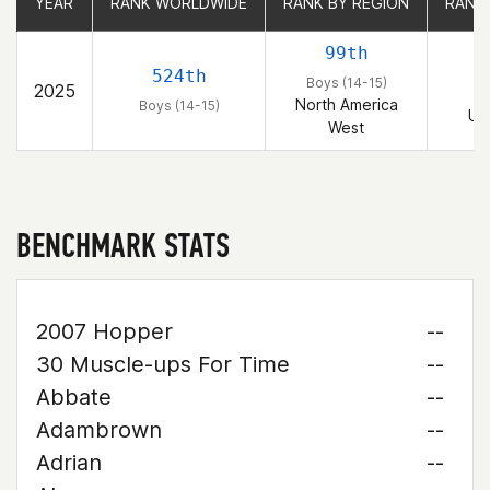
YEAR
YEAR
RANK WORLDWIDE
RANK WORLDWIDE
RANK BY REGION
RANK BY REGION
RANK
RANK
99th
524th
Boys (14-15)
2025
B
North America
Boys (14-15)
Un
West
BENCHMARK STATS
2007 Hopper
--
30 Muscle-ups For Time
--
Abbate
--
Adambrown
--
Adrian
--