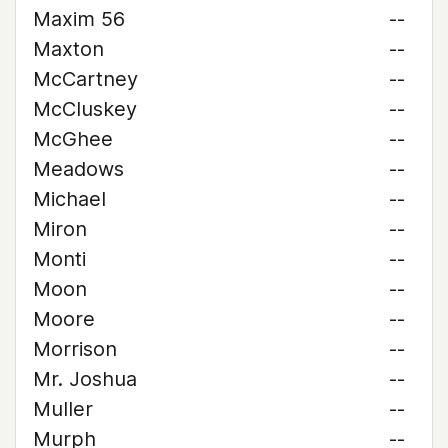
Maxim 56
--
Maxton
--
McCartney
--
McCluskey
--
McGhee
--
Meadows
--
Michael
--
Miron
--
Monti
--
Moon
--
Moore
--
Morrison
--
Mr. Joshua
--
Muller
--
Murph
--