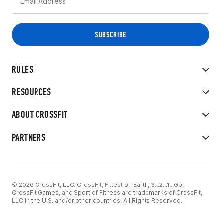
RULES
RESOURCES
ABOUT CROSSFIT
PARTNERS
© 2026 CrossFit, LLC. CrossFit, Fittest on Earth, 3...2...1...Go!
CrossFit Games, and Sport of Fitness are trademarks of CrossFit,
LLC in the U.S. and/or other countries. All Rights Reserved.