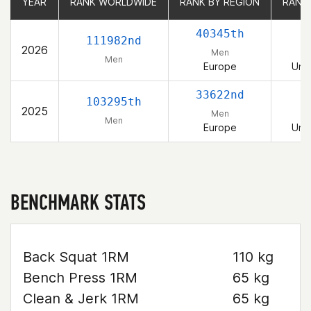
YEAR
YEAR
RANK WORLDWIDE
RANK WORLDWIDE
RANK BY REGION
RANK BY REGION
RANK
RANK
40345th
111982nd
2026
Men
Men
Europe
Uni
33622nd
103295th
2025
Men
Men
Europe
Uni
BENCHMARK STATS
Back Squat 1RM
110 kg
Bench Press 1RM
65 kg
Clean & Jerk 1RM
65 kg