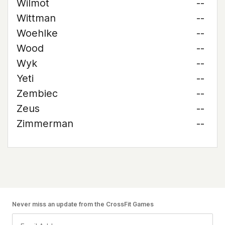
Wilmot
--
Wittman
--
Woehlke
--
Wood
--
Wyk
--
Yeti
--
Zembiec
--
Zeus
--
Zimmerman
--
Never miss an update from the CrossFit Games