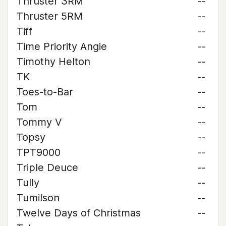
Thruster 3RM
--
Thruster 5RM
--
Tiff
--
Time Priority Angie
--
Timothy Helton
--
TK
--
Toes-to-Bar
--
Tom
--
Tommy V
--
Topsy
--
TPT9000
--
Triple Deuce
--
Tully
--
Tumilson
--
Twelve Days of Christmas
--