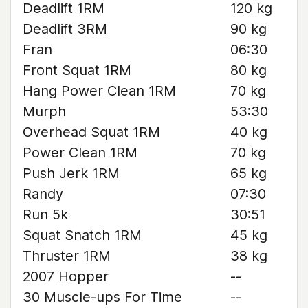
Deadlift 1RM
120 kg
Deadlift 3RM
90 kg
Fran
06:30
Front Squat 1RM
80 kg
Hang Power Clean 1RM
70 kg
Murph
53:30
Overhead Squat 1RM
40 kg
Power Clean 1RM
70 kg
Push Jerk 1RM
65 kg
Randy
07:30
Run 5k
30:51
Squat Snatch 1RM
45 kg
Thruster 1RM
38 kg
2007 Hopper
--
30 Muscle-ups For Time
--