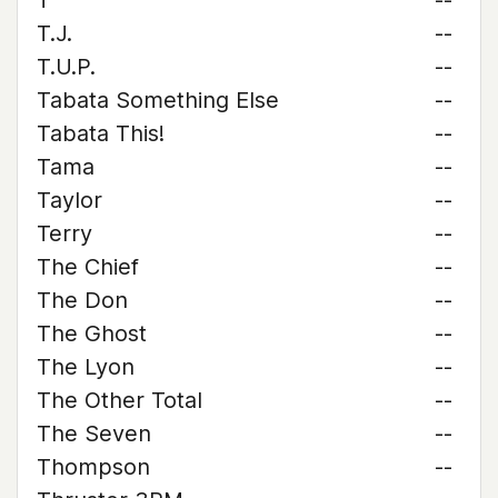
T
--
T.J.
--
T.U.P.
--
Tabata Something Else
--
Tabata This!
--
Tama
--
Taylor
--
Terry
--
The Chief
--
The Don
--
The Ghost
--
The Lyon
--
The Other Total
--
The Seven
--
Thompson
--