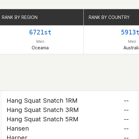
RANK BY REGION
RANK BY REGION
RANK BY COUNTRY
RANK BY COUNTRY
6721st
5913
Men
Men
Oceania
Australi
Hang Squat Snatch 1RM
--
Hang Squat Snatch 3RM
--
Hang Squat Snatch 5RM
--
Hansen
--
Harper
--