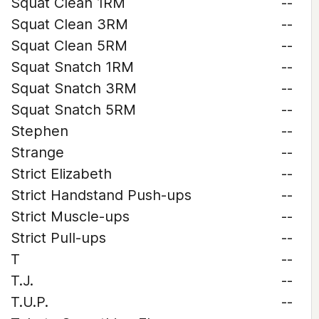
Squat Clean 1RM
--
Squat Clean 3RM
--
Squat Clean 5RM
--
Squat Snatch 1RM
--
Squat Snatch 3RM
--
Squat Snatch 5RM
--
Stephen
--
Strange
--
Strict Elizabeth
--
Strict Handstand Push-ups
--
Strict Muscle-ups
--
Strict Pull-ups
--
T
--
T.J.
--
T.U.P.
--