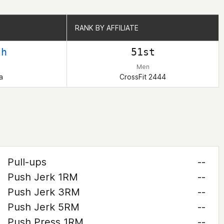
RANK BY AFFILIATE
RANK BY AFFILIATE
th
51st
Men
a
CrossFit 2444
Pull-ups
--
Push Jerk 1RM
--
Push Jerk 3RM
--
Push Jerk 5RM
--
Push Press 1RM
--