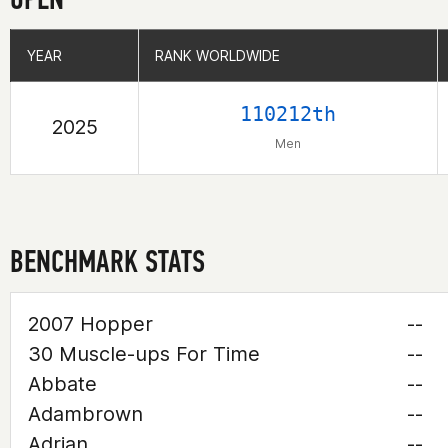
YEAR
YEAR
RANK WORLDWIDE
RANK WORLDWIDE
110212th
2025
Men
BENCHMARK STATS
2007 Hopper
--
30 Muscle-ups For Time
--
Abbate
--
Adambrown
--
Adrian
--