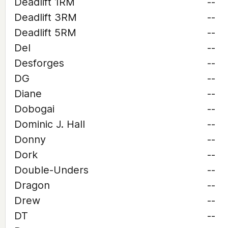
Deadlift 1RM
--
Deadlift 3RM
--
Deadlift 5RM
--
Del
--
Desforges
--
DG
--
Diane
--
Dobogai
--
Dominic J. Hall
--
Donny
--
Dork
--
Double-Unders
--
Dragon
--
Drew
--
DT
--