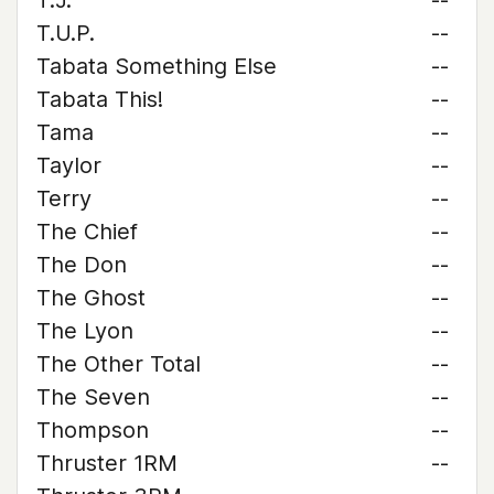
T.J.
--
T.U.P.
--
Tabata Something Else
--
Tabata This!
--
Tama
--
Taylor
--
Terry
--
The Chief
--
The Don
--
The Ghost
--
The Lyon
--
The Other Total
--
The Seven
--
Thompson
--
Thruster 1RM
--