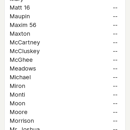
Matt 16
--
Maupin
--
Maxim 56
--
Maxton
--
McCartney
--
McCluskey
--
McGhee
--
Meadows
--
Michael
--
Miron
--
Monti
--
Moon
--
Moore
--
Morrison
--
Mr. Joshua
--