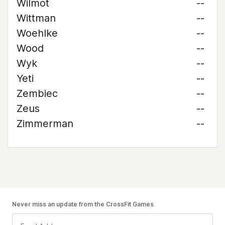
Wilmot
--
Wittman
--
Woehlke
--
Wood
--
Wyk
--
Yeti
--
Zembiec
--
Zeus
--
Zimmerman
--
Never miss an update from the CrossFit Games