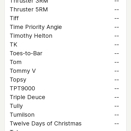
Thruster 3RM
--
Thruster 5RM
--
Tiff
--
Time Priority Angie
--
Timothy Helton
--
TK
--
Toes-to-Bar
--
Tom
--
Tommy V
--
Topsy
--
TPT9000
--
Triple Deuce
--
Tully
--
Tumilson
--
Twelve Days of Christmas
--