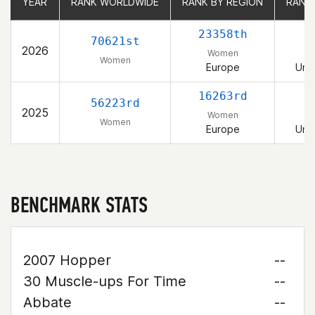
YEAR
YEAR
RANK WORLDWIDE
RANK WORLDWIDE
RANK BY REGION
RANK BY REGION
RANK
RANK
23358th
70621st
2026
Women
Women
Europe
Uni
16263rd
56223rd
2025
Women
Women
Europe
Uni
BENCHMARK STATS
2007 Hopper
--
30 Muscle-ups For Time
--
Abbate
--