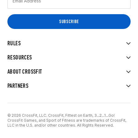
RULES
RESOURCES
ABOUT CROSSFIT
PARTNERS
© 2026 CrossFit, LLC. CrossFit, Fittest on Earth, 3...2...1...Go!
CrossFit Games, and Sport of Fitness are trademarks of CrossFit,
LLC in the U.S. and/or other countries. All Rights Reserved.