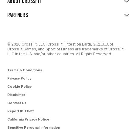
ABOUT CROSSFIT
PARTNERS
© 2026 CrossFit, LLC. CrossFit, Fittest on Earth, 3...2...1...Go!
CrossFit Games, and Sport of Fitness are trademarks of CrossFit,
LLC in the U.S. and/or other countries. All Rights Reserved.
Terms & Conditions
Privacy Policy
Cookie Policy
Disclaimer
Contact Us
Report IP Theft
California Privacy Notice
Sensitive Personal Information