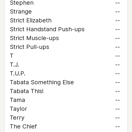
Stephen
--
Strange
--
Strict Elizabeth
--
Strict Handstand Push-ups
--
Strict Muscle-ups
--
Strict Pull-ups
--
T
--
T.J.
--
T.U.P.
--
Tabata Something Else
--
Tabata This!
--
Tama
--
Taylor
--
Terry
--
The Chief
--