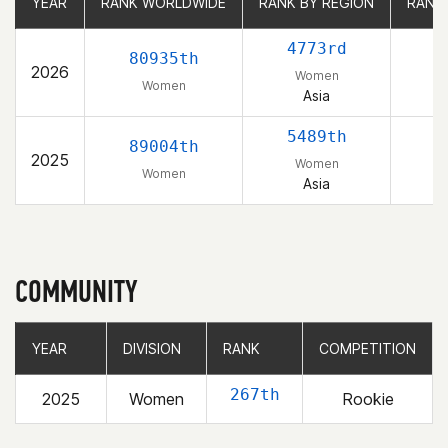
YEAR
YEAR
RANK WORLDWIDE
RANK WORLDWIDE
RANK BY REGION
RANK BY REGION
RANK
RANK
4773rd
80935th
2026
Women
Women
Asia
5489th
89004th
2025
Women
Women
Asia
COMMUNITY
YEAR
YEAR
DIVISION
DIVISION
RANK
RANK
COMPETITION
COMPETITION
267th
2025
Women
Rookie