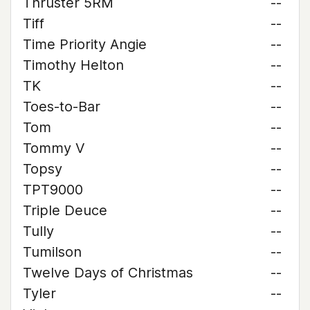
Thruster 5RM
--
Tiff
--
Time Priority Angie
--
Timothy Helton
--
TK
--
Toes-to-Bar
--
Tom
--
Tommy V
--
Topsy
--
TPT9000
--
Triple Deuce
--
Tully
--
Tumilson
--
Twelve Days of Christmas
--
Tyler
--