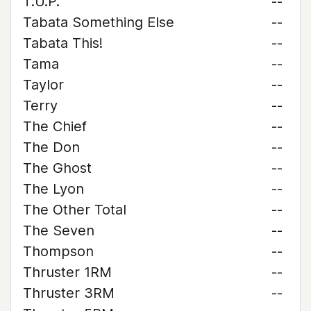
T.U.P.
--
Tabata Something Else
--
Tabata This!
--
Tama
--
Taylor
--
Terry
--
The Chief
--
The Don
--
The Ghost
--
The Lyon
--
The Other Total
--
The Seven
--
Thompson
--
Thruster 1RM
--
Thruster 3RM
--