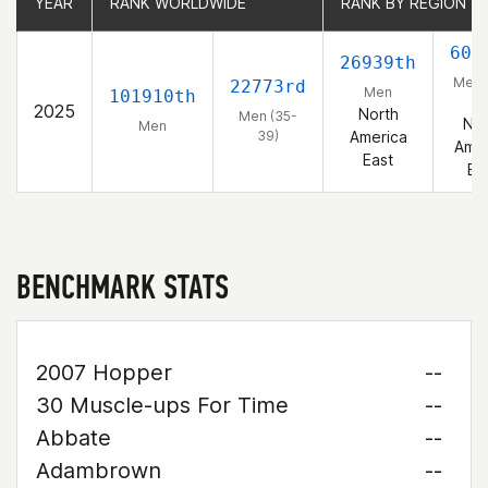
YEAR
YEAR
RANK WORLDWIDE
RANK WORLDWIDE
RANK BY REGION
RANK BY REGION
609
26939th
Men 
22773rd
Men
101910th
39
2025
North
Men (35-
Nor
Men
39)
America
Amer
East
Ea
BENCHMARK STATS
2007 Hopper
--
30 Muscle-ups For Time
--
Abbate
--
Adambrown
--