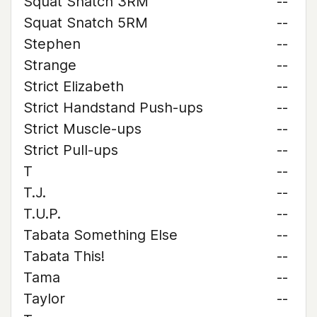
Squat Snatch 3RM
--
Squat Snatch 5RM
--
Stephen
--
Strange
--
Strict Elizabeth
--
Strict Handstand Push-ups
--
Strict Muscle-ups
--
Strict Pull-ups
--
T
--
T.J.
--
T.U.P.
--
Tabata Something Else
--
Tabata This!
--
Tama
--
Taylor
--