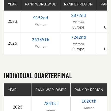
YEAR
YEAR
RANK WORLDWIDE
RANK WORLDWIDE
RANK BY REGION
RANK BY REGION
RANK
RANK
2872nd
9152nd
2026
Women
Women
Europe
Uni
7242nd
26335th
2025
Women
Women
Europe
Uni
INDIVIDUAL QUARTERFINAL
YEAR
YEAR
RANK WORLDWIDE
RANK WORLDWIDE
RANK BY REGION
RANK BY REGION
1626th
7841st
2026
Women
Women