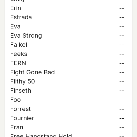
Erin
--
Estrada
--
Eva
--
Eva Strong
--
Falkel
--
Feeks
--
FERN
--
Fight Gone Bad
--
Filthy 50
--
Finseth
--
Foo
--
Forrest
--
Fournier
--
Fran
--
Free Handstand Hold
--