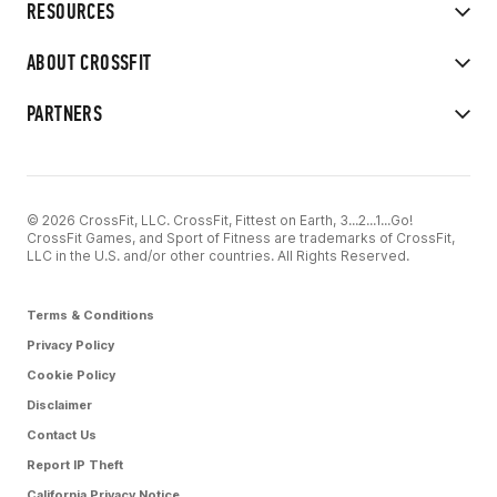
RESOURCES
ABOUT CROSSFIT
PARTNERS
© 2026 CrossFit, LLC. CrossFit, Fittest on Earth, 3...2...1...Go!
CrossFit Games, and Sport of Fitness are trademarks of CrossFit,
LLC in the U.S. and/or other countries. All Rights Reserved.
Terms & Conditions
Privacy Policy
Cookie Policy
Disclaimer
Contact Us
Report IP Theft
California Privacy Notice