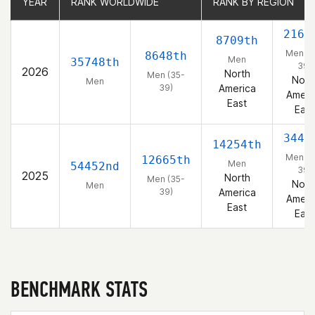
YEAR
YEAR
RANK WORLDWIDE
RANK WORLDWIDE
RANK BY REGION
RANK BY REGION
2165
8709th
Men (3
8648th
Men
35748th
39)
2026
North
Men (35-
Nort
Men
39)
America
Ameri
East
East
3443
14254th
Men (3
12665th
Men
54452nd
39)
2025
North
Men (35-
Nort
Men
39)
America
Ameri
East
East
BENCHMARK STATS