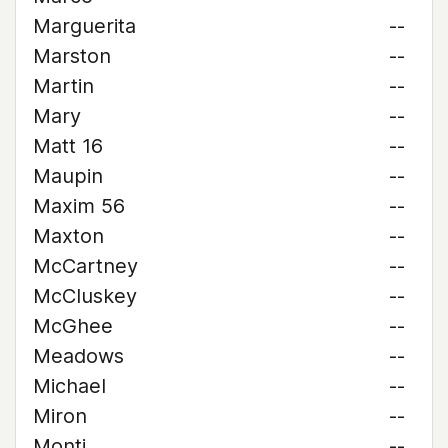
Marguerita
--
Marston
--
Martin
--
Mary
--
Matt 16
--
Maupin
--
Maxim 56
--
Maxton
--
McCartney
--
McCluskey
--
McGhee
--
Meadows
--
Michael
--
Miron
--
Monti
--