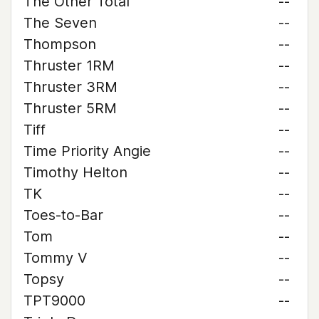
The Other Total
--
The Seven
--
Thompson
--
Thruster 1RM
--
Thruster 3RM
--
Thruster 5RM
--
Tiff
--
Time Priority Angie
--
Timothy Helton
--
TK
--
Toes-to-Bar
--
Tom
--
Tommy V
--
Topsy
--
TPT9000
--