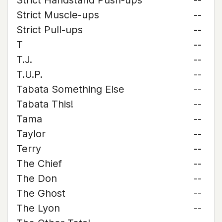
Strict Handstand Push-ups
--
Strict Muscle-ups
--
Strict Pull-ups
--
T
--
T.J.
--
T.U.P.
--
Tabata Something Else
--
Tabata This!
--
Tama
--
Taylor
--
Terry
--
The Chief
--
The Don
--
The Ghost
--
The Lyon
--