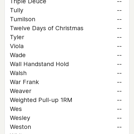
Triple Deuce
--
Tully
--
Tumilson
--
Twelve Days of Christmas
--
Tyler
--
Viola
--
Wade
--
Wall Handstand Hold
--
Walsh
--
War Frank
--
Weaver
--
Weighted Pull-up 1RM
--
Wes
--
Wesley
--
Weston
--