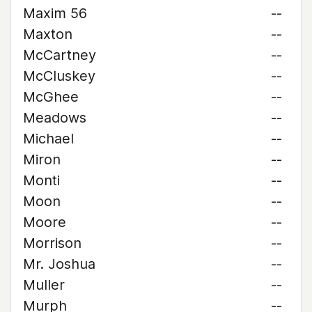
Maxim 56
--
Maxton
--
McCartney
--
McCluskey
--
McGhee
--
Meadows
--
Michael
--
Miron
--
Monti
--
Moon
--
Moore
--
Morrison
--
Mr. Joshua
--
Muller
--
Murph
--