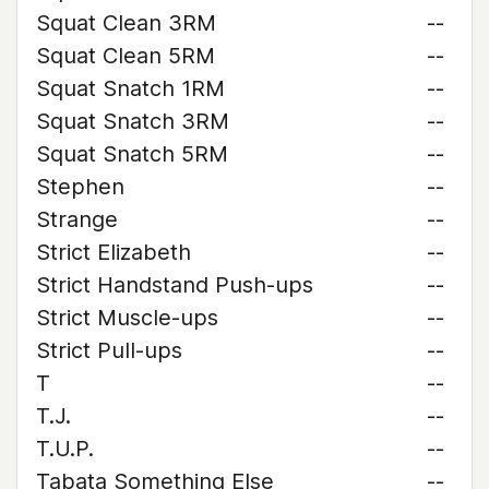
Squat Clean 3RM
--
Squat Clean 5RM
--
Squat Snatch 1RM
--
Squat Snatch 3RM
--
Squat Snatch 5RM
--
Stephen
--
Strange
--
Strict Elizabeth
--
Strict Handstand Push-ups
--
Strict Muscle-ups
--
Strict Pull-ups
--
T
--
T.J.
--
T.U.P.
--
Tabata Something Else
--