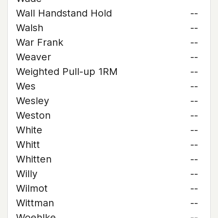
Wall Handstand Hold
--
Walsh
--
War Frank
--
Weaver
--
Weighted Pull-up 1RM
--
Wes
--
Wesley
--
Weston
--
White
--
Whitt
--
Whitten
--
Willy
--
Wilmot
--
Wittman
--
Woehlke
--