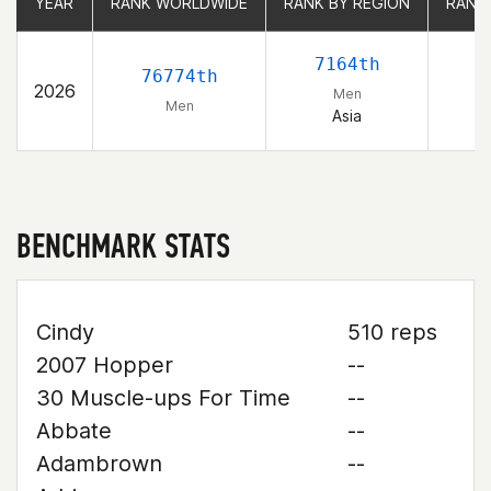
YEAR
YEAR
RANK WORLDWIDE
RANK WORLDWIDE
RANK BY REGION
RANK BY REGION
RANK
RANK
7164th
76774th
2026
Men
Men
Asia
BENCHMARK STATS
Cindy
510 reps
2007 Hopper
--
30 Muscle-ups For Time
--
Abbate
--
Adambrown
--