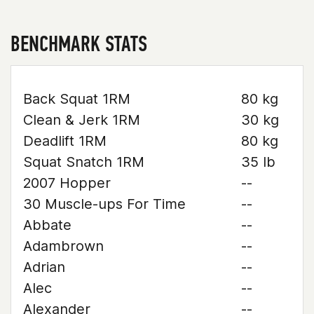
BENCHMARK STATS
Back Squat 1RM
80 kg
Clean & Jerk 1RM
30 kg
Deadlift 1RM
80 kg
Squat Snatch 1RM
35 lb
2007 Hopper
--
30 Muscle-ups For Time
--
Abbate
--
Adambrown
--
Adrian
--
Alec
--
Alexander
--