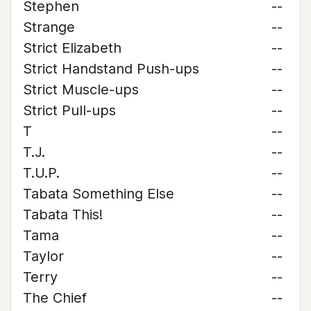
Stephen
--
Strange
--
Strict Elizabeth
--
Strict Handstand Push-ups
--
Strict Muscle-ups
--
Strict Pull-ups
--
T
--
T.J.
--
T.U.P.
--
Tabata Something Else
--
Tabata This!
--
Tama
--
Taylor
--
Terry
--
The Chief
--