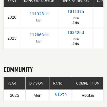
YEAR
YEAR
RANK WORLDWIDE
RANK WORLDWIDE
RANK BY REGION
RANK BY REGION
RANK
RANK
10113th
111328th
2026
Men
Men
Asia
10342nd
112863rd
2025
Men
Men
Asia
COMMUNITY
YEAR
YEAR
DIVISION
DIVISION
RANK
RANK
COMPETITION
COMPETITION
615th
2025
Men
Rookie