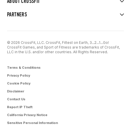
ABOUT CROSSFIT
PARTNERS
© 2026 CrossFit, LLC. CrossFit, Fittest on Earth, 3...2...1...Go!
CrossFit Games, and Sport of Fitness are trademarks of CrossFit,
LLC in the U.S. and/or other countries. All Rights Reserved.
Terms & Conditions
Privacy Policy
Cookie Policy
Disclaimer
Contact Us
Report IP Theft
California Privacy Notice
Sensitive Personal Information