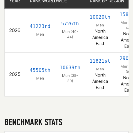
YEAR
YEAR
RANK WORLDWIDE
RANK WORLDWIDE
RANK BY REGION
RANK BY REGION
1589
10020th
Men (4
5726th
Men
41223rd
44)
2026
North
Men (40-
Nort
Men
44)
America
Ameri
East
East
2902
11821st
Men (3
10639th
Men
45505th
39)
2025
North
Men (35-
Nort
Men
39)
America
Ameri
East
East
BENCHMARK STATS