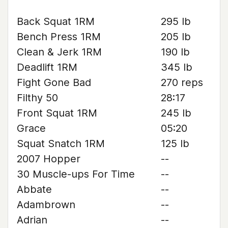
Back Squat 1RM
295 lb
Bench Press 1RM
205 lb
Clean & Jerk 1RM
190 lb
Deadlift 1RM
345 lb
Fight Gone Bad
270 reps
Filthy 50
28:17
Front Squat 1RM
245 lb
Grace
05:20
Squat Snatch 1RM
125 lb
2007 Hopper
--
30 Muscle-ups For Time
--
Abbate
--
Adambrown
--
Adrian
--