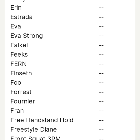
Erin
--
Estrada
--
Eva
--
Eva Strong
--
Falkel
--
Feeks
--
FERN
--
Finseth
--
Foo
--
Forrest
--
Fournier
--
Fran
--
Free Handstand Hold
--
Freestyle Diane
--
Front Squat 3RM
--