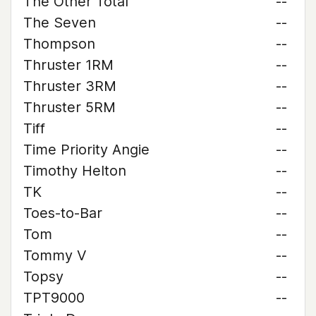
The Other Total
--
The Seven
--
Thompson
--
Thruster 1RM
--
Thruster 3RM
--
Thruster 5RM
--
Tiff
--
Time Priority Angie
--
Timothy Helton
--
TK
--
Toes-to-Bar
--
Tom
--
Tommy V
--
Topsy
--
TPT9000
--