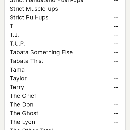
Strict Handstand Push-ups
--
Strict Muscle-ups
--
Strict Pull-ups
--
T
--
T.J.
--
T.U.P.
--
Tabata Something Else
--
Tabata This!
--
Tama
--
Taylor
--
Terry
--
The Chief
--
The Don
--
The Ghost
--
The Lyon
--