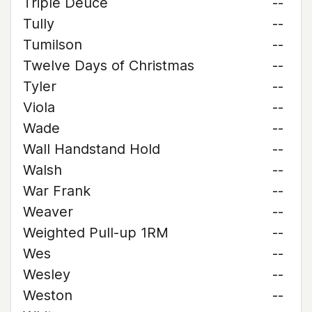
Triple Deuce
--
Tully
--
Tumilson
--
Twelve Days of Christmas
--
Tyler
--
Viola
--
Wade
--
Wall Handstand Hold
--
Walsh
--
War Frank
--
Weaver
--
Weighted Pull-up 1RM
--
Wes
--
Wesley
--
Weston
--