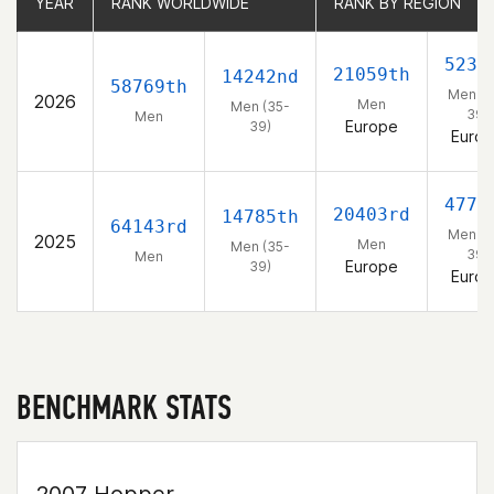
YEAR
YEAR
RANK WORLDWIDE
RANK WORLDWIDE
RANK BY REGION
RANK BY REGION
5235
21059th
14242nd
58769th
Men (3
2026
Men
Men (35-
39)
Men
Europe
39)
Euro
4774
20403rd
14785th
64143rd
Men (3
2025
Men
Men (35-
39)
Men
Europe
39)
Euro
BENCHMARK STATS