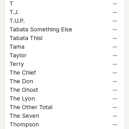
T
--
T.J.
--
T.U.P.
--
Tabata Something Else
--
Tabata This!
--
Tama
--
Taylor
--
Terry
--
The Chief
--
The Don
--
The Ghost
--
The Lyon
--
The Other Total
--
The Seven
--
Thompson
--