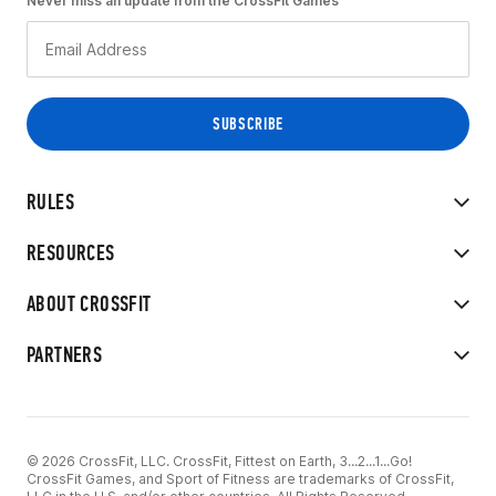
Never miss an update from the CrossFit Games
RULES
RESOURCES
ABOUT CROSSFIT
PARTNERS
© 2026 CrossFit, LLC. CrossFit, Fittest on Earth, 3...2...1...Go!
CrossFit Games, and Sport of Fitness are trademarks of CrossFit,