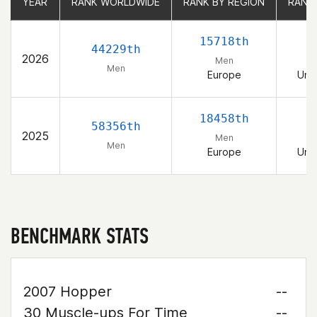
YEAR
YEAR
RANK WORLDWIDE
RANK WORLDWIDE
RANK BY REGION
RANK BY REGION
RANK
RANK
15718th
44229th
2026
Men
Men
Europe
Uni
18458th
58356th
2025
Men
Men
Europe
Uni
BENCHMARK STATS
2007 Hopper
--
30 Muscle-ups For Time
--