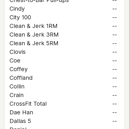
Chest-to-Bar Pull-ups
--
Cindy
--
City 100
--
Clean & Jerk 1RM
--
Clean & Jerk 3RM
--
Clean & Jerk 5RM
--
Clovis
--
Coe
--
Coffey
--
Coffland
--
Collin
--
Crain
--
CrossFit Total
--
Dae Han
--
Dallas 5
--