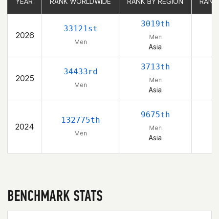
YEAR
YEAR
RANK WORLDWIDE
RANK WORLDWIDE
RANK BY REGION
RANK BY REGION
RANK
RANK
3019th
33121st
2026
Men
Men
Asia
3713th
34433rd
2025
Men
Men
Asia
9675th
132775th
2024
Men
Men
Asia
BENCHMARK STATS