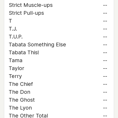
Strict Muscle-ups
--
Strict Pull-ups
--
T
--
T.J.
--
T.U.P.
--
Tabata Something Else
--
Tabata This!
--
Tama
--
Taylor
--
Terry
--
The Chief
--
The Don
--
The Ghost
--
The Lyon
--
The Other Total
--