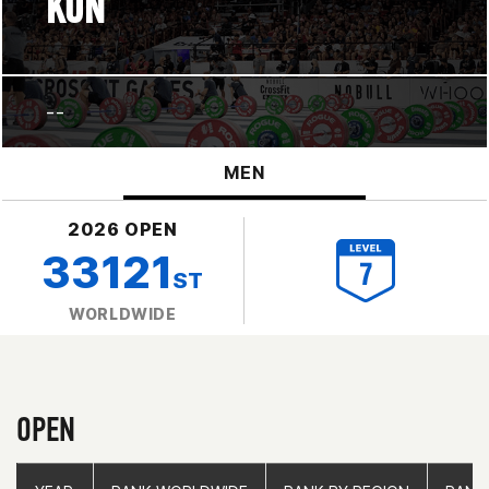
KON
--
MEN
2026 OPEN
33121
ST
WORLDWIDE
OPEN