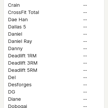
Crain
--
CrossFit Total
--
Dae Han
--
Dallas 5
--
Daniel
--
Daniel Ray
--
Danny
--
Deadlift 1RM
--
Deadlift 3RM
--
Deadlift 5RM
--
Del
--
Desforges
--
DG
--
Diane
--
Dobogai
--