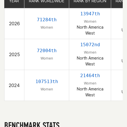
YEAR
YEAR
RANK WORLDWIDE
RANK WORLDWIDE
RANK BY REGION
RANK BY REGION
RANK
RANK
13947th
71284th
Women
2026
North America
Women
Un
West
15072nd
72004th
Women
2025
North America
Women
Un
West
21464th
107513th
Women
2024
North America
Women
Un
West
BENCHMARK STATS