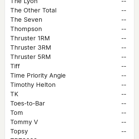
The Lyon
--
The Other Total
--
The Seven
--
Thompson
--
Thruster 1RM
--
Thruster 3RM
--
Thruster 5RM
--
Tiff
--
Time Priority Angie
--
Timothy Helton
--
TK
--
Toes-to-Bar
--
Tom
--
Tommy V
--
Topsy
--