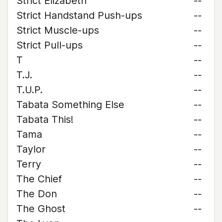
Strict Elizabeth
--
Strict Handstand Push-ups
--
Strict Muscle-ups
--
Strict Pull-ups
--
T
--
T.J.
--
T.U.P.
--
Tabata Something Else
--
Tabata This!
--
Tama
--
Taylor
--
Terry
--
The Chief
--
The Don
--
The Ghost
--