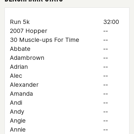
Run 5k
32:00
2007 Hopper
--
30 Muscle-ups For Time
--
Abbate
--
Adambrown
--
Adrian
--
Alec
--
Alexander
--
Amanda
--
Andi
--
Andy
--
Angie
--
Annie
--